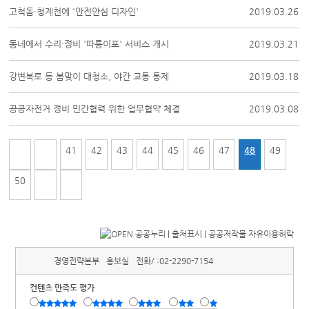
고척돔·청계천에 '안전안심 디자인'
2019.03.26
동네에서 수리·정비 '따릉이포' 서비스 개시
2019.03.21
강변북로 등 봄맞이 대청소, 야간 교통 통제
2019.03.18
공공자전거 정비 민간협력 위한 업무협약 체결
2019.03.08
41
42
43
44
45
46
47
48
49
50
경영전략본부
홍보실
전화/ :
02-2290-7154
컨텐츠 만족도 평가