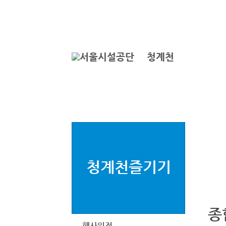
본문바로가기
로그인
ENGLISH
서
청계천
청계천즐기기
종
행사일정