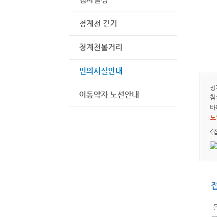
청계천 걷기
청계천볼거리
편의시설안내
청
이동약자 노선안내
침
바
도
<