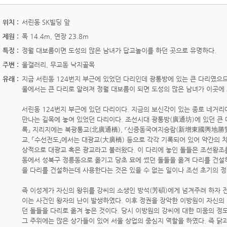
위치 :
서린동 SK빌딩 앞
제원 :
폭 14.4m, 연장 23.8m
특징 :
정월 대보름이면 도성의 많은 남녀가 답교놀이를 하던 곳으로 유명하다.
주변 :
울갤러리, 무교동 낙지골목
유래 :
지금 서린동 124번지 부근에 있었던 다리인데 광통방에 있는 큰 다리였으
울에서는 큰 다리로 알려져 정월 대보름이 되면 도성의 많은 남녀가 이곳에
서린동 124번지 부근에 있던 다리이다. 지금의 보신각이 있는 종로 네거
만나는 길목에 놓여 있었던 다리이다. 조선시대 광통방(廣通坊)에 있던 큰
록』 지리지에는 북광통교(北廣通橋), 『신증동국여지승람(新增東國輿地勝覽
교, 「수선전도」에서는 대광교(大廣橋) 등으로 각각 기록되어 있어 약간의 
상적으로 대광교 혹은 광교라고 불러왔다. 이 다리에 놓인 돌들은 조선왕조
동에서 성북구 정릉동으로 옮기고 당초 묘에 썼던 돌들을 옮겨 다리를 건설
을 다리를 건설하는데 사용한다는 것은 있을 수 없는 일이나 조선 초기의 정
즉 이성계가 자신의 왕위를 강씨의 소생인 방석(芳碩)에게 넘겨주려 하자 
이는 사건인 왕자의 난이 발생하였다. 이후 정권을 장악한 이방원이 자신의
던 돌들을 다리로 옮겨 놓은 것이다. 당시 이방원의 강씨에 대한 미움의 정도
그 주위에는 많은 상가들이 있어 서울 상업의 중심지 역할을 하였다. 즉 닭과