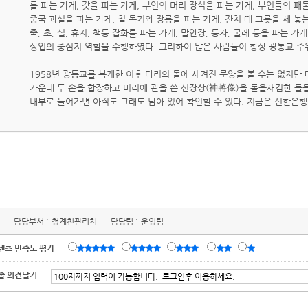
를 파는 가게, 갓을 파는 가게, 부인의 머리 장식을 파는 가게, 부인들의 패
중국 과실을 파는 가게, 칠 목기와 장롱을 파는 가게, 잔치 때 그릇을 세 놓는
죽, 초, 실, 휴지, 책등 잡화를 파는 가게, 말안장, 등자, 굴레 등을 파는 
상업의 중심지 역할을 수행하였다. 그리하여 많은 사람들이 항상 광통교 주
1958년 광통교를 복개한 이후 다리의 돌에 새겨진 문양을 볼 수는 없지만
가운데 두 손을 합장하고 머리에 관을 쓴 신장상(神將像)을 돋을새김한 돌들
내부로 들어가면 아직도 그래도 남아 있어 확인할 수 있다. 지금은 신한은행
담당부서 :
청계천관리처
담당팀 :
운영팀
텐츠 만족도 평가
줄 의견달기