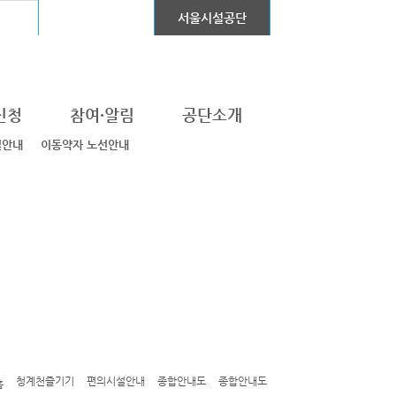
어린이대공원
서울시설공단
신청
참여·알림
공단소개
설안내
이동약자 노선안내
청계천즐기기
편의시설안내
종합안내도
종합안내도