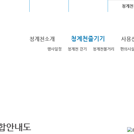
울월드컵경기장
장충체육관
고척스카이돔
청계천
청계천즐기기
청계천소개
사용
행사일정
청계천 걷기
청계천볼거리
편의시
합안내도