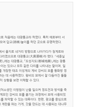
므로 처음에는 대광통교라 하였다. 특히 예로부터 서
 모여 답교(踏橋)놀이를 하던 곳으로 유명하였다.
리에서 을지로 네거리 방향으로 나아가다가 청계로와
 다리였으므로 대광통교(大廣通橋)라 했다. 『세종실
)』에는 대광통교, 「도성지도(都城地圖)」에는 광통
차이는 있으나 모두 같은 다리를 나타내는 말이며, 일
를 개창한 태조 이성계의 계비 강씨의 묘를 황화방 정
하는 데 사용하였다. 왕비의 묘에서 잘 다듬어진 돌들
치 상황을 보면 이해할 수 있다.
전처소생인 이방원이 난을 일으켜 정도전과 방석을 죽
 계모인 강씨의 묘를 옮기는 과정에서 묘에 사용되었
를 파악할 수 있는 대목이다. 한편, 광교를 중심으로
 계란을 파는 가게, 갓을 만드는 데 사용되는 대나무