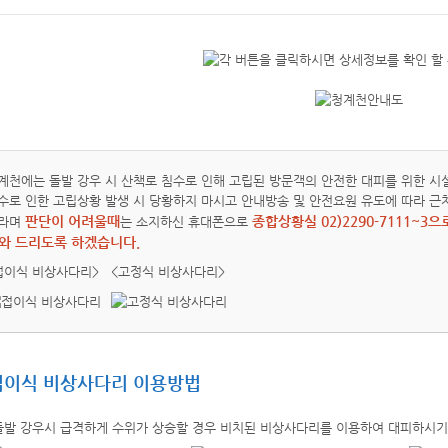
계천에는 돌발 강우 시 산책로 침수로 인해 고립된 방문객의 안전한 대피를 위한 시
수로 인한 고립상황 발생 시 당황하지 마시고 안내방송 및 안전요원 유도에 따라 근
판단이 어려울때
종합상황실 02)2290-7111~
라며
는 소지하신 휴대폰으로
와 드리도록 하겠습니다.
접이식 비상사다리>
<고정식 비상사다리>
접이식 비상사다리 이용방법
돌발 강우시 급격하게 수위가 상승할 경우 비치된 비상사다리를 이용하여 대피하시기