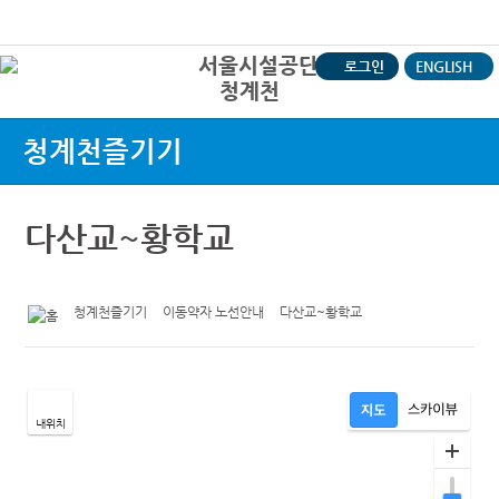
본문바로가기
로그인
ENGLISH
청계천
상
청계천즐기기
다산교~황학교
청계천즐기기
이동약자 노선안내
다산교~황학교
내위치