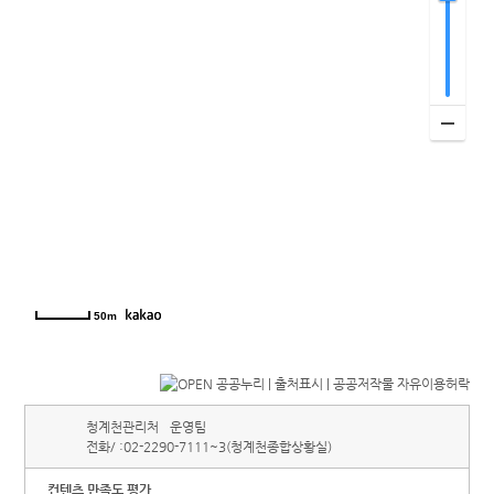
50m
청계천관리처
운영팀
전화/ :
02-2290-7111~3(청계천종합상황실)
컨텐츠 만족도 평가