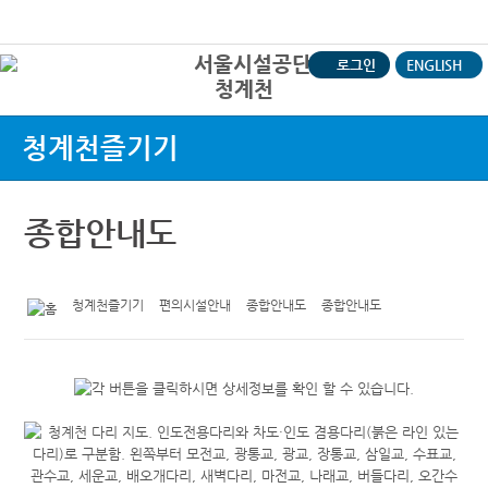
본문바로가기
로그인
ENGLISH
청계천
상
청계천즐기기
종합안내도
청계천즐기기
편의시설안내
종합안내도
종합안내도