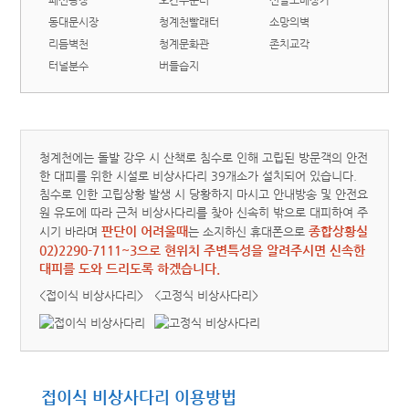
패션광장
오간수문터
신발도매상가
동대문시장
청계천빨래터
소망의벽
리듬벽천
청계문화관
존치교각
터널분수
버들습지
청계천에는 돌발 강우 시 산책로 침수로 인해 고립된 방문객의 안전
한 대피를 위한 시설로 비상사다리 39개소가 설치되어 있습니다.
침수로 인한 고립상황 발생 시 당황하지 마시고 안내방송 및 안전요
원 유도에 따라 근처 비상사다리를 찾아 신속히 밖으로 대피하여 주
판단이 어려울때
종합상황실
시기 바라며
는 소지하신 휴대폰으로
02)2290-7111~3으로 현위치 주변특성을 알려주시면 신속한
대피를 도와 드리도록 하겠습니다.
<접이식 비상사다리>
<고정식 비상사다리>
접이식 비상사다리 이용방법