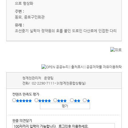
으로 형상화
주변 :
동묘, 종로구민회관
유래 :
조선중기 실학자 정약용의 호를 붙인 도로인 다산로에 인접한 다리
청계천관리처
운영팀
전화/ :
02-2290-7111~3(청계천종합상황실)
컨텐츠 만족도 평가
한줄 의견달기