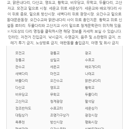
모전교
광통교
광교
장통교
삼일교
수표교
관수교
세운교
배오개다리
새벽다리
마전교
나래교
버들다리
오간수교
맑은내다리
다산교
영도교
황학교
비우당교
무학교
두물다리
고산자교
청계광장
팔석담
정조반차도
수표교터
세운상가
대림상가
조명가구상가
광장시장
옥류천
방산시장
평화시장