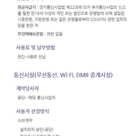
현금지급기
: 전기통신사업법 제22조에 의거 부가통신사업의 신고
를 필한 만19세 이상의 개인 또는 법인으로 은행법에 의해 설립된
시중은행, 지방은행 또는 같은 은행들로부터 CD/ATM 관련 업무위
임을 받은 자
무인택배보관함
: 제한 없음
사용료 및 납부방법
연간 사용로 선납
통신시설(무선통신, Wi-Fi, DMB 중계시설)
계약당사자
공단↔해당 통신사업자
사용자 선정방식
수의계약
설치위치 승인(공단)