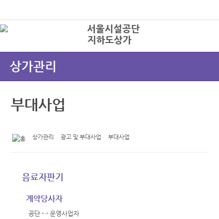
본문바로가기
로그인
지하도상가
상
상가관리
부대사업
상가관리
광고 및 부대사업
부대사업
음료자판기
계약당사자
공단 ↔ 운영사업자