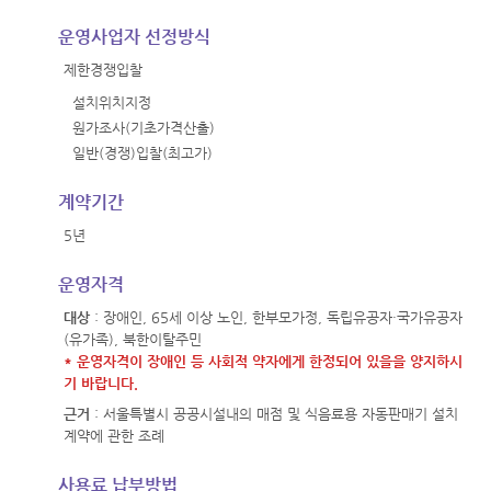
운영사업자 선정방식
제한경쟁입찰
설치위치지정
원가조사(기초가격산출)
일반(경쟁)입찰(최고가)
계약기간
5년
운영자격
대상
: 장애인, 65세 이상 노인, 한부모가정, 독립유공자·국가유공자
(유가족), 북한이탈주민
* 운영자격이 장애인 등 사회적 약자에게 한정되어 있을을 양지하시
기 바랍니다.
근거
: 서울특별시 공공시설내의 매점 및 식음료용 자동판매기 설치
계약에 관한 조례
사용료 납부방법