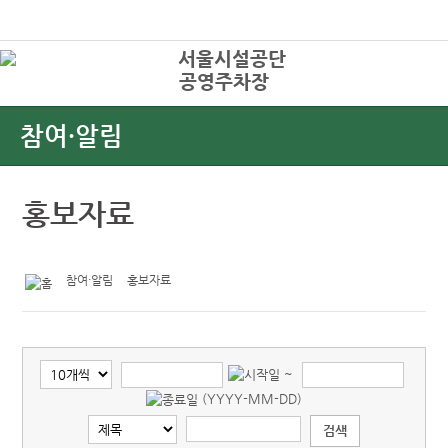
본문바로가기
로그인
공영주차장
상
참여·알림
홍보자료
참여·알림
홍보자료
~
(YYYY-MM-DD)