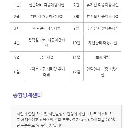
1월
설날대비 다중이용시설
7월
휴가철 다중이용시설
2월
해빙기 재난취약시설
8월
휴가철 다중이용시설
3월
재난관리대상시설
9월
추석절 다중이용시설
행락철 대비 다중이용시
4월
10월
재난관리 대상시설
설
5월
공공시설
11월
화재예방
지하보도구조물 및 우기
연말연시 다중이용시
6월
12월
대비
설
종합방재센터
시민의 안전 확보 및 재난발생시 인명과 재산 피해를 최소화 하
고 체계적이고 효율적인 관리 도모하고자 종합방재센터를 2008
년 구축완료 및 운영 중 입니다.