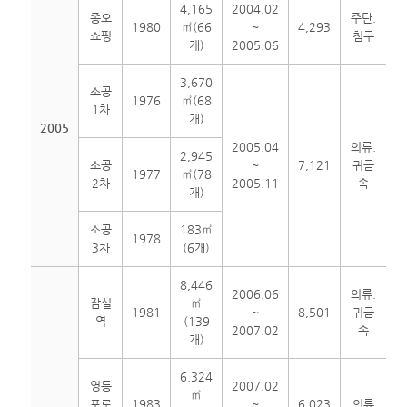
4,165
2004.02
종오
주단.
1980
㎡(66
~
4,293
쇼핑
침구
개)
2005.06
3,670
소공
1976
㎡(68
1차
개)
2005
2005.04
의류.
2,945
소공
~
7,121
귀금
1977
㎡(78
2차
2005.11
속
개)
소공
183㎡
1978
3차
(6개)
8,446
2006.06
의류.
잠실
㎡
1981
~
8,501
귀금
역
(139
2007.02
속
개)
6,324
영등
2007.02
㎡
포로
1983
~
6,023
의류