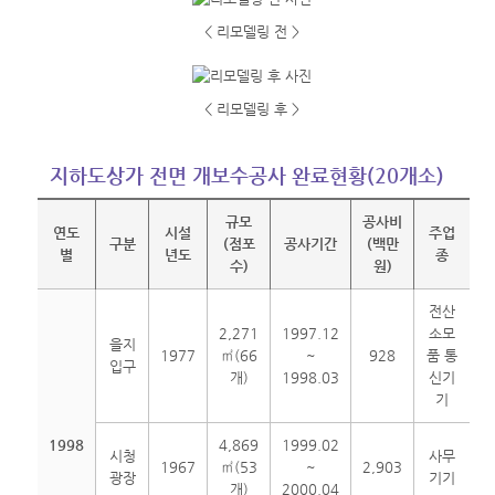
< 리모델링 전 >
< 리모델링 후 >
지하도상가 전면 개보수공사 완료현황(20개소)
규모
공사비
연도
시설
주업
구분
(점포
공사기간
(백만
별
년도
종
수)
원)
전산
2,271
1997.12
소모
을지
1977
㎡(66
~
928
품 통
입구
개)
1998.03
신기
기
1998
4,869
1999.02
시청
사무
1967
㎡(53
~
2,903
광장
기기
개)
2000.04