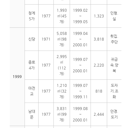
1,993
1999.02
청계
인형.
1977
㎡(45
~
1,323
5가
실
개)
1999.05
5,058
1999.04
횟집.
신당
1971
㎡(98
~
3,818
주단
개)
2000.01
2,995
1999.07
귀금
종로
㎡
1977
~
2,220
속.양
4가
(112
2000.01
복
개)
1999
1,210
1999.07
도자
마전
1977
㎡(32
~
818
기.조
교
개)
1999.11
화
3,831
1999.08
남대
안경.
1977
㎡(99
~
2,444
문
도기
개)
2000.01