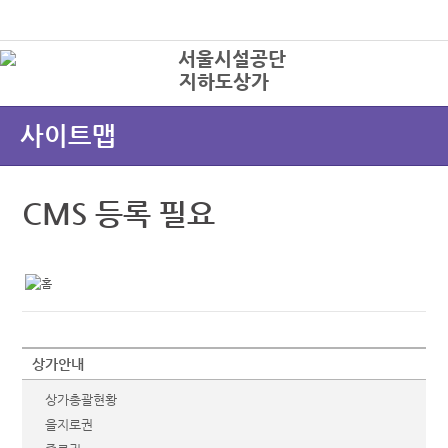
본문바로가기
로그인
지하도상가
상
사이트맵
CMS 등록 필요
상가안내
상가총괄현황
을지로권