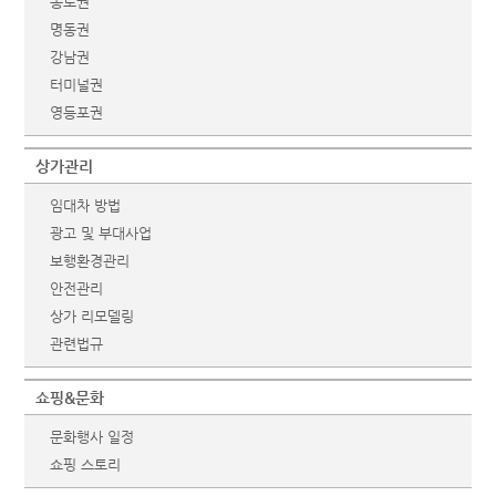
종로권
명동권
강남권
터미널권
영등포권
상가관리
임대차 방법
광고 및 부대사업
보행환경관리
안전관리
상가 리모델링
관련법규
쇼핑&문화
문화행사 일정
쇼핑 스토리