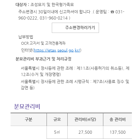
대상자 :
조성묘지 및 한국형가족묘
주소변경시 30일이내에 신고하셔야 합니다 .( 운영팀 : ☎ 031-
960-0222, 031-960-0214 )
주소변경하러가기
납부방법
OCR 고지서 및 고객전용계좌
인터넷(
https://etax.seoul.go.kr/
)
분묘관리비 부과근거 및 처리규정
서울특별시 장사등에 관한 조례 : 제11조(사용허가의 취소등), 제
12조(수거 및 개장명령)
서울특별시 장사등에 관한 조례 시행규칙 : 제7조(사용료 징수 및
감면 등)
분묘관리비
구분
규모
관리비(㎡당)
총 관리비
5㎡
27,500
137,500