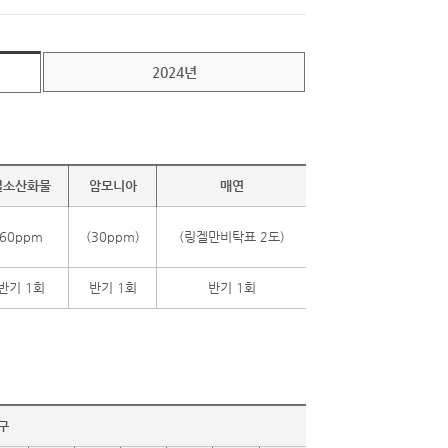
2024년
질소산화물
암모니아
매연
60ppm
(30ppm)
(링겔만비탁표 2도)
반기 1회
반기 1회
반기 1회
구