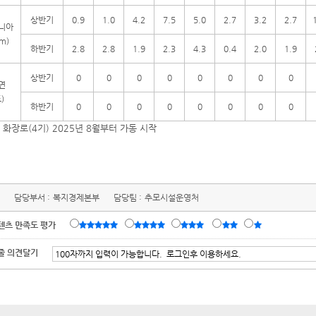
상반기
0.9
1.0
4.2
7.5
5.0
2.7
3.2
2.7
니아
m)
하반기
2.8
2.8
1.9
2.3
4.3
0.4
2.0
1.9
상반기
0
0
0
0
0
0
0
0
연
)
하반기
0
0
0
0
0
0
0
0
 화장로(4기) 2025년 8월부터 가동 시작
담당부서 :
복지경제본부
담당팀 :
추모시설운영처
텐츠 만족도 평가
줄 의견달기