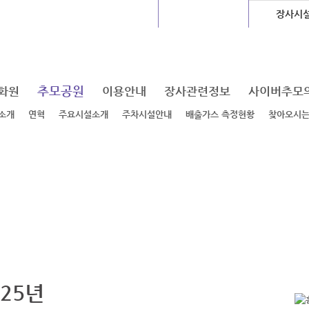
글로벌센터
지하도상가
장사시
추모공원
화원
이용안내
장사관련정보
사이버추모
소개
연혁
주요시설소개
주차시설안내
배출가스 측정현황
찾아오시
025년