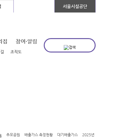
설
장애인콜택시
서울시설공단
의집
참여·알림
는길
조직도
추모공원
배출가스 측정현황
대기배출가스
2025년