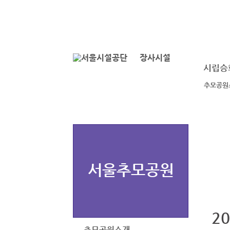
본문바로가기
로그인
장사시설
시립승
추모공원
서울추모공원
2
추모공원소개