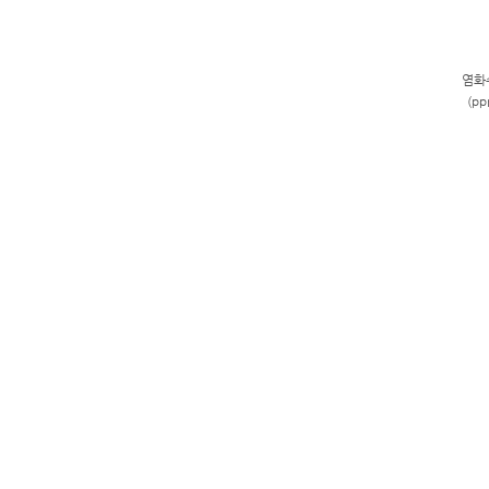
염화
(pp