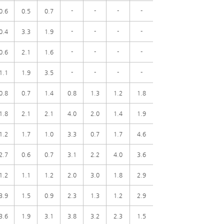
0.6
0.5
0.7
-
-
-
-
0.4
3.3
1.9
-
-
-
-
0.6
2.1
1.6
-
-
-
-
1.1
1.9
3.5
-
-
-
-
0.8
0.7
1.4
0.8
1.3
1.2
1.8
1.8
2.1
2.1
4.0
2.0
1.4
1.9
1.2
1.7
1.0
3.3
0.7
1.7
4.6
2.7
0.6
0.7
3.1
2.2
4.0
3.6
1.2
1.1
1.2
2.0
3.0
1.8
2.9
3.9
1.5
0.9
2.3
1.3
1.2
2.9
3.6
1.9
3.1
3.8
3.2
2.3
1.5