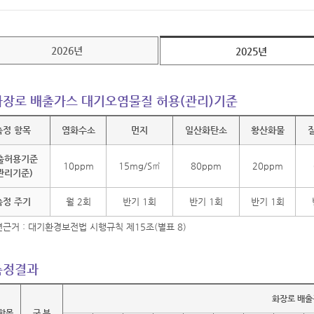
2026년
2025년
화장로 배출가스 대기오염물질 허용(관리)기준
측정 항목
염화수소
먼지
일산화탄소
황산화물
출허용기준
10ppm
15mg/S㎥
80ppm
20ppm
관리기준)
측정 주기
월 2회
반기 1회
반기 1회
반기 1회
련근거 : 대기환경보전법 시행규칙 제15조(별표 8)
측정결과
화장로 배출
항목
구 분