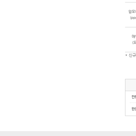
암모
(pp
매
(도
* 신규
컨
한