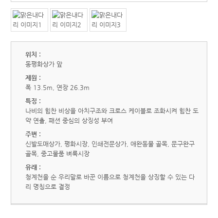
위치 :
동평화상가 앞
제원 :
폭 13.5m, 연장 26.3m
특징 :
나비의 힘찬 비상을 아치구조와 크로스 케이블로 조화시켜 힘찬 도
약 연출, 패션 중심의 상징성 부여
주변 :
신발도매상가, 평화시장, 인쇄전문상가, 애완동물 골목, 문구완구
골목, 중고물품 벼룩시장
유래 :
청계천을 순 우리말로 바꾼 이름으로 청계천을 상징할 수 있는 다
리 명칭으로 결정