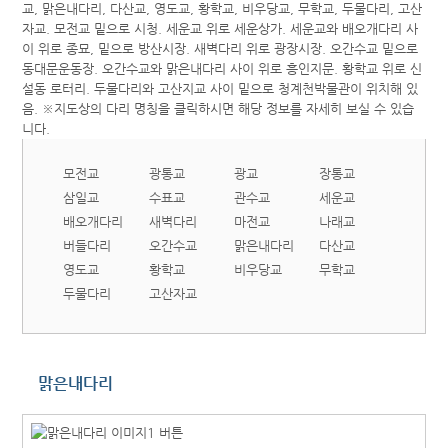
모전교
광통교
광교
장통교
삼일교
수표교
관수교
세운교
배오개다리
새벽다리
마전교
나래교
버들다리
오간수교
맑은내다리
다산교
영도교
황학교
비우당교
무학교
두물다리
고산자교
맑은내다리