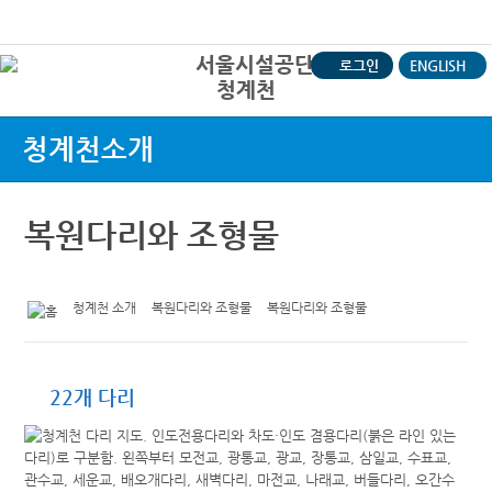
본문바로가기
로그인
ENGLISH
청계천
상
청계천소개
복원다리와 조형물
청계천 소개
복원다리와 조형물
복원다리와 조형물
22개 다리