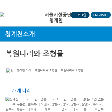
본문바로가기
로그인
ENGLISH
청계천
상
청계천소개
복원다리와 조형물
청계천 소개
복원다리와 조형물
복원다리와 조형물
22개 다리