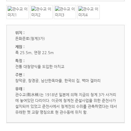
위치 :
돈화문로(청계3가)
제원 :
폭 25.5m, 연장 22.5m
특징 :
전통 대청양식을 도입한 아치교
주변 :
창덕궁, 창경궁, 남산한옥마을, 한국의 집, 백마 갤러리
유래 :
관수교(觀水橋)는 1918년 일본에 의해 지금의 청계 3가 사거리
에 놓여있던 다리이다. 이곳에 청계천 준설사업을 위한 준천사가
설치되어 있었고 준천사에서 청계천의 수위를 관측하였다는 데서
유래한 옛 교량 명칭으로 현 관수동에 위치 함.