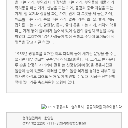
을 파는 가게, 부인의 머리 장식을 파는 가게, 부인들의 패물과 가
락지등을 파는 가게, 신발을 파는 가게, 물감과 중국 과실을 파는
가게, 칠 목기와 장롱을 파는 가게, 잔치 때 그릇을 세 놓는 가게,
채소를 파는 가게, 솜을 파는 가게, 말총, 가죽, 초, 실, 휴지, 책등
잡화를 파는 가게, 말안장, 등자, 굴레 등을 파는 가게, 서화와 책을
파는 가게 등이 즐비하게 늘어서 있어 상업의 중심지 역할을 수행
하였다. 그리하여 많은 사람들이 항상 광통교 주위에 모여들어 생
필품을 팔고 사곤 하였다.
1958년 광통교를 복개한 이후 다리의 돌에 새겨진 문양을 볼 수는
없지만 매우 정교한 구름무늬와 당초(唐草)무늬, 그리고 한가운데
두 손을 합장하고 머리에 관을 쓴 신장상(神將像)을 돋을새김한
돌들이 놓여 있었다. 이러한 문양의 돌을 복개된 청계천 내부로 들
어가면 아직도 그래도 남아 있어 확인할 수 있다. 지금은 신한은행
앞에 옛다리를 축소복원한 모형이 있다.
청계천관리처
운영팀
전화/ :
02-2290-7111~3(청계천종합상황실)