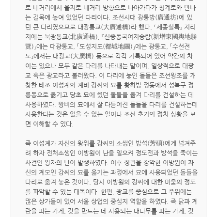
로 네거리에서 을지로 네거리 방향으로 나아가다가 청계로와 만나
는 길목에 놓여 있었던 다리이다. 조선시대 광통방(廣通坊)에 있
던 큰 다리였으므로 대광통교(大廣通橋)라 했다. 『세종실록』 지리
지에는 북광통교(北廣通橋), 『신증동국여지승람(新增東國輿地勝
覽)』에는 대광통교, 「도성지도(都城地圖)」에는 광통교, 「수선전
도」에서는 대광교(大廣橋) 등으로 각각 기록되어 있어 약간의 차
이는 있으나 모두 같은 다리를 나타내는 말이며, 일상적으로 대광
교 혹은 광교라고 불러왔다. 이 다리에 놓인 돌들은 조선왕조를 개
창한 태조 이성계의 계비 강씨의 묘를 황화방 정동에서 성북구 정
릉동으로 옮기고 당초 묘에 썼던 돌들을 옮겨 다리를 건설하는 데
사용하였다. 왕비의 묘에서 잘 다듬어진 돌들을 다리를 건설하는데
사용한다는 것은 있을 수 없는 일이나 조선 초기의 정치 상황을 보
면 이해할 수 있다.
즉 이성계가 자신의 왕위를 강씨의 소생인 방석(芳碩)에게 넘겨주
려 하자 전처소생인 이방원이 난을 일으켜 정도전과 방석을 죽이는
사건인 왕자의 난이 발생하였다. 이후 정권을 장악한 이방원이 자
신의 계모인 강씨의 묘를 옮기는 과정에서 묘에 사용되었던 돌들을
다리로 옮겨 놓은 것이다. 당시 이방원의 강씨에 대한 미움의 정도
를 파악할 수 있는 대목이다. 한편, 광교를 중심으로 그 주위에는
많은 상가들이 있어 서울 상업의 중심지 역할을 하였다. 즉 닭과 계
란을 파는 가게, 갓을 만드는 데 사용되는 대나무를 파는 가게, 갓