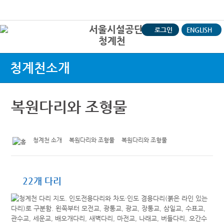
본문바로가기
로그인
ENGLISH
청계천
상
청계천소개
복원다리와 조형물
청계천 소개
복원다리와 조형물
복원다리와 조형물
22개 다리