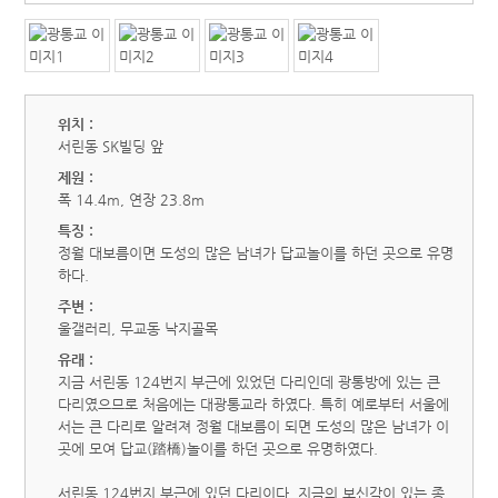
위치 :
서린동 SK빌딩 앞
제원 :
폭 14.4m, 연장 23.8m
특징 :
정월 대보름이면 도성의 많은 남녀가 답교놀이를 하던 곳으로 유명
하다.
주변 :
울갤러리, 무교동 낙지골목
유래 :
지금 서린동 124번지 부근에 있었던 다리인데 광통방에 있는 큰
다리였으므로 처음에는 대광통교라 하였다. 특히 예로부터 서울에
서는 큰 다리로 알려져 정월 대보름이 되면 도성의 많은 남녀가 이
곳에 모여 답교(踏橋)놀이를 하던 곳으로 유명하였다.
서린동 124번지 부근에 있던 다리이다. 지금의 보신각이 있는 종