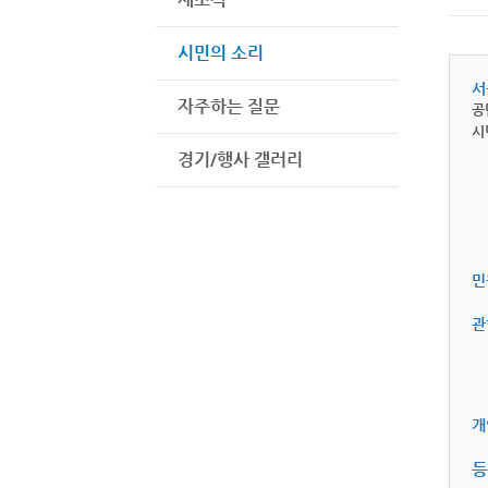
시민의 소리
서
자주하는 질문
공
시
경기/행사 갤러리
민
관
개
등