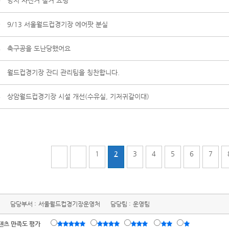
0
방치 자전거 철거 요청
9
9/13 서울월드컵경기장 에어팟 분실
8
축구공을 도난당했어요
7
월드컵경기장 잔디 관리팀을 칭찬합니다.
6
상암월드컵경기장 시설 개선(수유실, 기저귀갈이대)
1
2
3
4
5
6
7
담당부서 :
서울월드컵경기장운영처
담당팀 :
운영팀
텐츠 만족도 평가