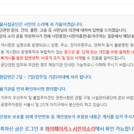
울시설공단은 시민의 소리에 귀 기울이겠습니다.
단관련 문의, 건의, 불만, 고충 등 시민님의 의견에 대하여 답변을 드리겠습니다.
민의 소리 글을 작성하시기 전에 시민광장>시민이용안내>자주하는 질문에서 해당내
게시판은 실명으로 운영되오니 성명, 주소, 전자우편주소, 연락처 등이 불분명한 경
본 게시판의 운영목적과 부합하지 않는
광고성 글, 단체 또는 개인을 비방·음해한 
복게시물 등은 답변생략, 비공개 조치 및 임의 삭제
될 수 있음을 알려드립니다.
공단관련 업무와 무관한 경우 해당기관 안내만 가능하오니 이해해 주시기 바랍니다
원답변은 2일 ~ 7일(업무일 기준)이내에 처리 됩니다.
할기관을 먼저 확인하시면 편리합니다.
거주자 우선주차 및 불법주차견인 관련사항은 관할 구청 시설관리공단에 문의 바랍
공영주차장은 서울시 및 25개 자치구에서 분산관리 하고 있습니다.
인정보 보호를 위해 주민번호 등 개인정보가 포함된 내용은 게시를 삼가 주시
록하신 글은 로그인 후
마이페이지 > 시민의소리
에서 확인 가능합니