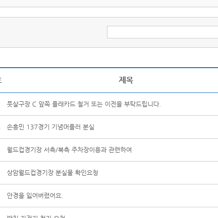
호
제목
5
풋살구장 C 앞쪽 플래카드 철거 또는 이전을 부탁드립니다.
4
손흥민 137경기 기념머플러 분실
3
월드컵경기장 서측/북측 주차장이용과 관련하여
2
상암월드컵경기장 분실물 확인요청
1
안경을 잃어버렸어요.