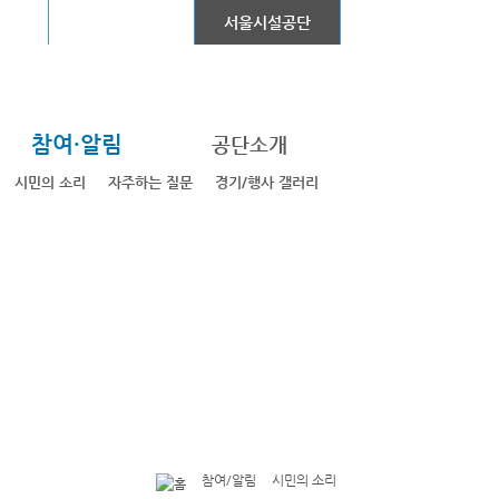
어린이대공원
서울시설공단
참여·알림
공단소개
시민의 소리
자주하는 질문
경기/행사 갤러리
참여/알림
시민의 소리