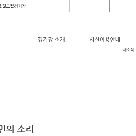
울월드컵경기장
장충체육관
고척스카이돔
청계천
경기장 소개
시설이용안내
새소식
민의 소리