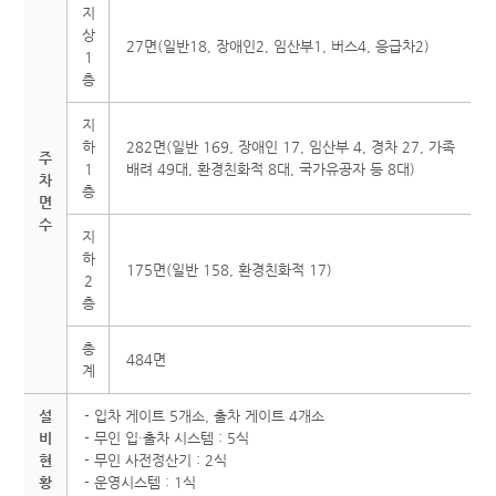
지
상
27면(일반18, 장애인2, 임산부1, 버스4, 응급차2)
1
층
지
하
282면(일반 169, 장애인 17, 임산부 4, 경차 27, 가족
주
1
배려 49대, 환경친화적 8대, 국가유공자 등 8대)
차
층
면
수
지
하
175면(일반 158, 환경친화적 17)
2
층
총
484면
계
설
- 입차 게이트 5개소, 출차 게이트 4개소
비
- 무인 입·출차 시스템 : 5식
현
- 무인 사전정산기 : 2식
황
- 운영시스템 : 1식