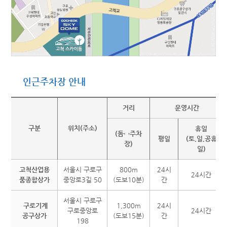
인근주차장 안내
거리
운영시간
구분
위치(주소)
휴일
(돔↔주차
평일
(토,일,공휴
장)
일)
고척산업용
서울시 구로구
800m
24시
24시간
품종합상가
중앙로3길 50
(도보10분)
간
서울시 구로구
구로기계
1,300m
24시
구로중앙로
24시간
공구상가
(도보15분)
간
198