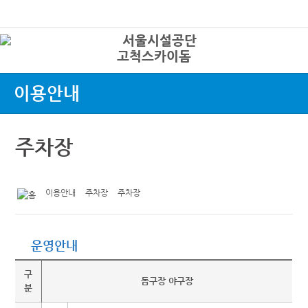
본문바로가기
로그인
고척스카이돔
상
이용안내
주차장
이용안내
주차장
주차장
운영안내
구
돔구장 야구장
분