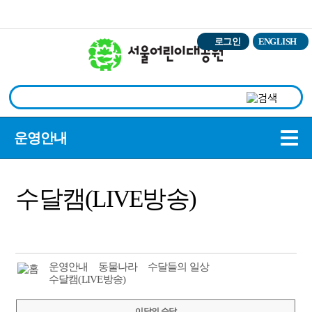
본문바로가기
로그인
ENGLISH
상
운영안내
수달캠(LIVE방송)
운영안내
동물나라
수달들의 일상
수달캠(LIVE방송)
이달의 수달