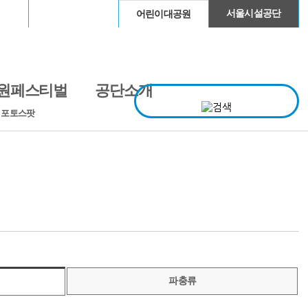
이돔
청계천
서울시설공단
어린이대공원
원페스티벌
공단소개
· 포토스팟
파충류