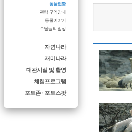
동물현황
관람 구역안내
동물이야기
수달들의 일상
자연나라
재미나라
대관시설 및 촬영
체험프로그램
포토존 · 포토스팟