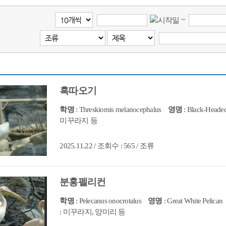
~
흑따오기
학명
: Threskiornis melanocephalus
영명
: Black-Headed
미꾸라지 등
2025.11.22 / 조회수 : 565 / 조류
분홍펠리컨
학명
: Pelecanus onocrotalus
영명
: Great White Pelican
: 미꾸라지, 양미리 등