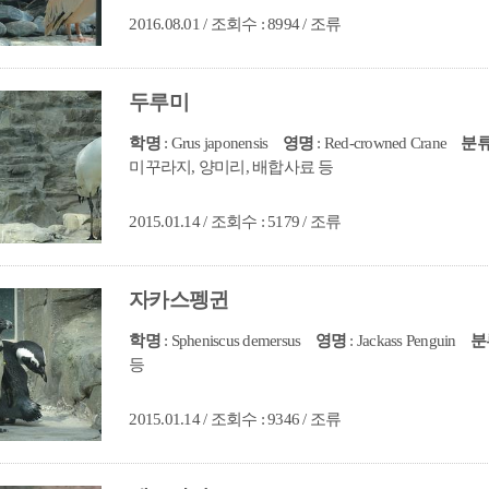
2016.08.01 / 조회수 : 8994 / 조류
두루미
학명
: Grus japonensis
영명
: Red-crowned Crane
분
미꾸라지, 양미리, 배합사료 등
2015.01.14 / 조회수 : 5179 / 조류
자카스펭귄
학명
: Spheniscus demersus
영명
: Jackass Penguin
분
등
2015.01.14 / 조회수 : 9346 / 조류