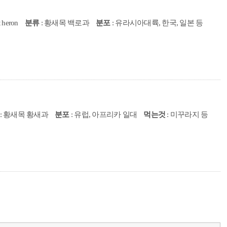
t heron
분류
: 황새목 백로과
분포
: 유라시아대륙, 한국, 일본 등
: 황새목 황새과
분포
: 유럽, 아프리카 일대
먹는것
: 미꾸라지 등