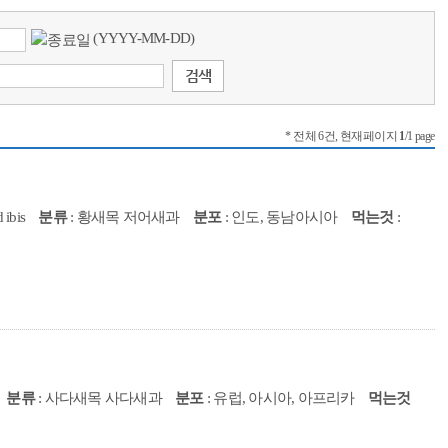
(YYYY-MM-DD)
* 전체 6건, 현재페이지
1
/1 page
 ibis
분류
: 황새목 저어새과
분포
: 인도, 동남아시아
먹는것
:
분류
: 사다새목 사다새과
분포
: 유럽, 아시아, 아프리카
먹는것