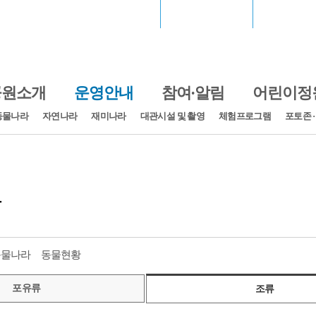
서울월드컵경기장
장충체육관
고척스카
공원소개
운영안내
참여·알림
어린이정
동물나라
자연나라
재미나라
대관시설 및 촬영
체험프로그램
포토존 
황
동물나라
동물현황
포유류
조류