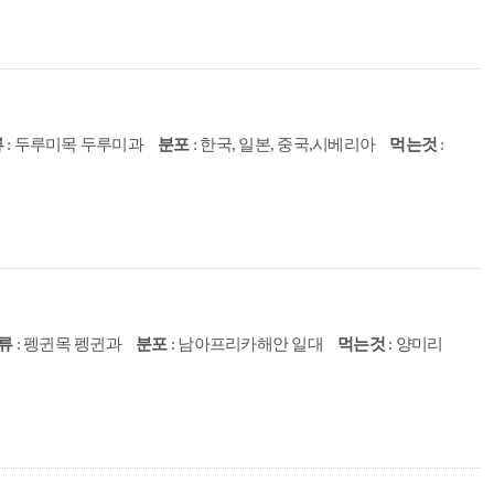
류
: 두루미목 두루미과
분포
: 한국, 일본, 중국,시베리아
먹는것
:
류
: 펭귄목 펭귄과
분포
: 남아프리카해안 일대
먹는것
: 양미리