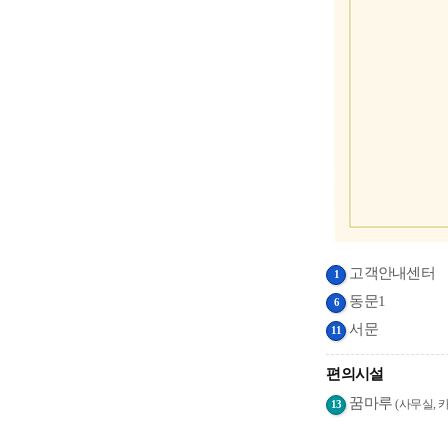
고객안내센터
1
동문1
6
서문
11
편의시설
꿈마루
(사무실, 
13