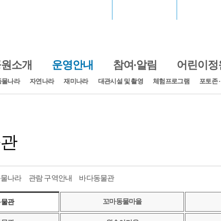
서울월드컵경기장
장충체육관
고척스카
공원소개
운영안내
참여·알림
어린이정
동물나라
자연나라
재미나라
대관시설 및 촬영
체험프로그램
포토존 
물관
동물나라
관람 구역안내
바다동물관
꼬마동물마을
동물관