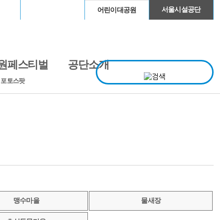
이돔
청계천
서울시설공단
어린이대공원
원페스티벌
공단소개
· 포토스팟
맹수마을
물새장