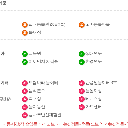
석물
열대동물관
꼬마동물마을
(동물학교)
21
22
물새장
26
리아
식물원
생태연못
28
29
미세먼지 저감숲
환경연못
33
34
놀이터
모험나라 놀이터
단풍잎놀이터 3호
38
39
음악분수
물놀이장
42
43
축구장
테니스장
공연장)
47
48
놀이동산
아트센터
52
53
광나루안전체험관
57
이동시간(각 출입문에서 도보 5~15분), 정문~후문(도보 약 20분), 정문~