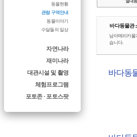
열대
동물현황
관람 구역안내
동물이야기
바다동물관 
수달들의 일상
남아메리카물개,
습니다.
자연나라
재미나라
바다동물
대관시설 및 촬영
체험프로그램
포토존 · 포토스팟