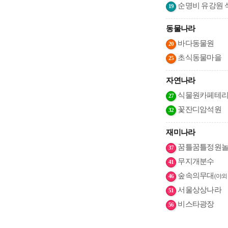
순명비 유강원 
19
동물나라
바다동물원
20
초식동물마을
25
자연나라
식물원카페테
27
꽃잔디암석원
32
재미나라
꿈틀꿈틀정원
37
무지개분수
41
숲속의무대
(야외
46
서울상상나라
51
비스타광장
56