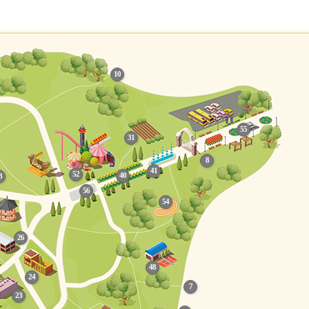
10
55
31
8
41
52
40
8
56
54
26
48
24
7
23