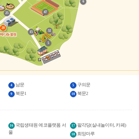
6
47
25
20
32
15
바다동물원
5
남문
구의문
4
5
북문1
북문2
9
10
국립생태원 에코플랫폼 서
팔각당(실내놀이터, 카페)
16
17
울
희망마루
18