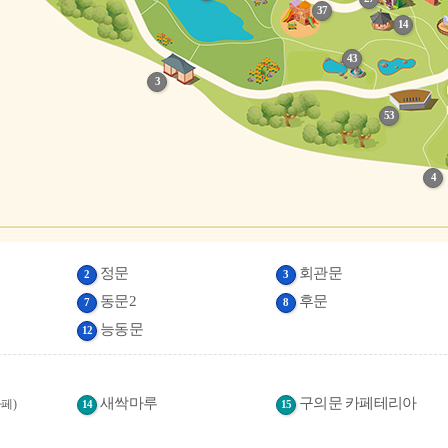
37
14
43
3
53
4
정문
회관문
2
3
동문2
후문
7
8
능동문
12
새싹마루
구의문 카페테리아
카페)
14
15