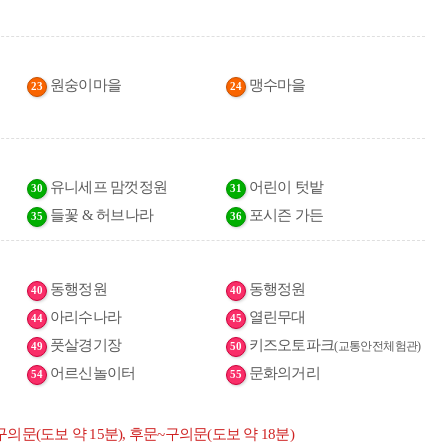
원숭이마을
맹수마을
23
24
유니세프 맘껏정원
어린이 텃밭
30
31
들꽃 & 허브나라
포시즌 가든
35
36
동행정원
동행정원
40
40
아리수나라
열린무대
44
45
풋살경기장
키즈오토파크
(교통안전체험관)
49
50
어르신놀이터
문화의거리
54
55
구의문(도보 약 15분), 후문~구의문(도보 약 18분)