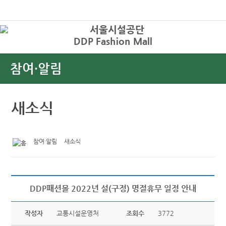
본문바로가기
로그인
DDP Fashion Mall
상
참여·알림
새소식
참여·알림
새소식
DDP패션몰 2022년 설(구정) 명절휴무 일정 안내
작성자
교통시설운영처
조회수
3772