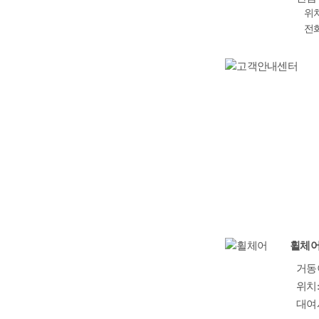
위치
전화
휠체
거동
위치:
대여