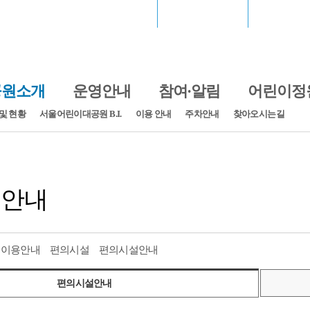
서울월드컵경기장
장충체육관
고척스카
공원소개
운영안내
참여·알림
어린이정
및 현황
서울어린이대공원 B.I.
이용 안내
주차안내
찾아오시는길
설안내
이용안내
편의시설
편의시설안내
편의시설안내