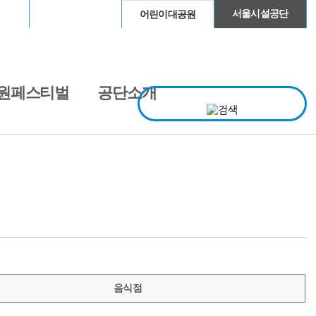
이돔
청계천
서울시설공단
어린이대공원
원페스티벌
공단소개
음식점