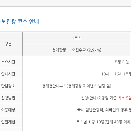
도보관광 코스 안내
1코스
구분
청계광장 → 오간수교 (2.9km)
소요시간
조정 가능
안내시간
10시 ~ 16시 (조
만남장소
청계천안내부스(청계광장 파이낸스 빌딩 앞)
신청방법
신청(안내)희망일 기준
최소 5
이용대상
국내 일반관광객, 외국인의 경우 
인원제한
코스별 회당 10명(단체 40명 이