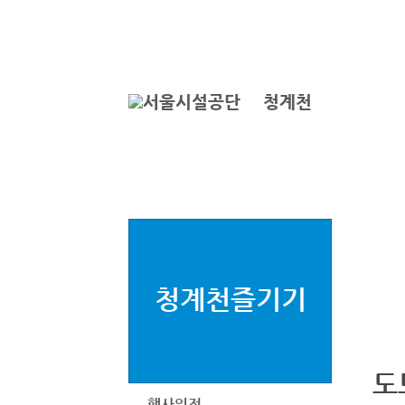
본문바로가기
로그인
ENGLISH
서
청계천
청계천즐기기
도
행사일정