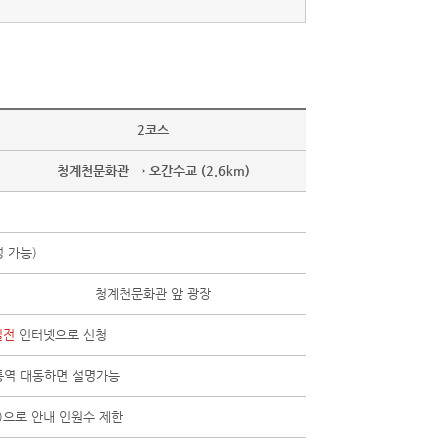
2코스
청계천문화관 → 오간수교 (2.6km)
정 가능)
청계천문화관 앞 광장
일전
인터넷으로 신청
통역 대동하면 설명가능
하)으로 안내 인원수 제한