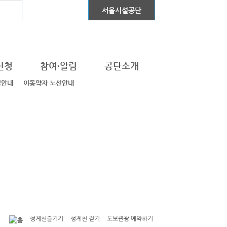
어린이대공원
서울시설공단
신청
참여·알림
공단소개
설안내
이동약자 노선안내
청계천즐기기
청계천 걷기
도보관광 예약하기