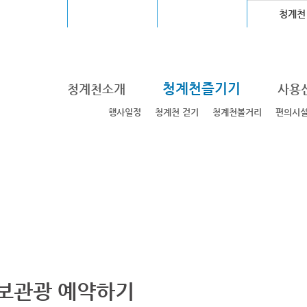
울월드컵경기장
장충체육관
고척스카이돔
청계천
청계천즐기기
청계천소개
사용
행사일정
청계천 걷기
청계천볼거리
편의시
보관광 예약하기