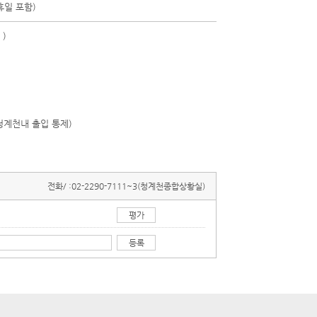
휴일 포함)
)
청계천내 출입 통제)
전화/ :
02-2290-7111~3(청계천종합상황실)