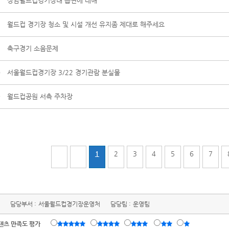
3
상암월드컵경기장내 흡연에 대해
2
월드컵 경기장 청소 및 시설 개선 유지좀 제대로 해주세요
1
축구경기 소음문제
0
서울월드컵경기장 3/22 경기관람 분실물
9
월드컵공원 서측 주차장
1
2
3
4
5
6
7
담당부서 :
서울월드컵경기장운영처
담당팀 :
운영팀
텐츠 만족도 평가