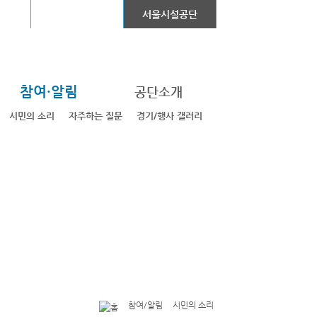
어린이대공원
서울시설공단
참여·알림
공단소개
시민의 소리
자주하는 질문
경기/행사 갤러리
참여/알림
시민의 소리