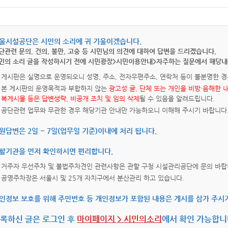
울시설공단은 시민의 소리에 귀 기울이겠습니다.
단관련 문의, 건의, 불만, 고충 등 시민님의 의견에 대하여 답변을 드리겠습니다.
민의 소리 글을 작성하시기 전에 시민광장>시민이용안내>자주하는 질문에서 해당내
게시판은 실명으로 운영되오니 성명, 주소, 전자우편주소, 연락처 등이 불분명한 경
본 게시판의 운영목적과 부합하지 않는
광고성 글, 단체 또는 개인을 비방·음해한 
복게시물 등은 답변생략, 비공개 조치 및 임의 삭제
될 수 있음을 알려드립니다.
공단관련 업무와 무관한 경우 해당기관 안내만 가능하오니 이해해 주시기 바랍니다
원답변은 2일 ~ 7일(업무일 기준)이내에 처리 됩니다.
할기관을 먼저 확인하시면 편리합니다.
거주자 우선주차 및 불법주차견인 관련사항은 관할 구청 시설관리공단에 문의 바랍
공영주차장은 서울시 및 25개 자치구에서 분산관리 하고 있습니다.
인정보 보호를 위해 주민번호 등 개인정보가 포함된 내용은 게시를 삼가 주시
록하신 글은 로그인 후
마이페이지 > 시민의소리
에서 확인 가능합니