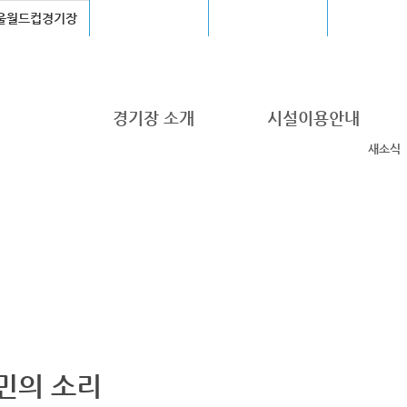
울월드컵경기장
장충체육관
고척스카이돔
청계천
경기장 소개
시설이용안내
새소식
민의 소리