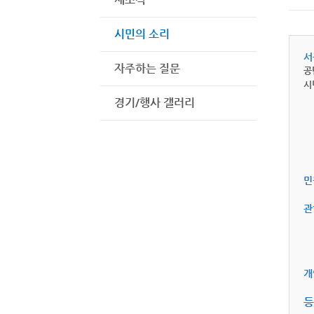
시민의 소리
서
자주하는 질문
공
시
경기/행사 갤러리
민
관
개
등