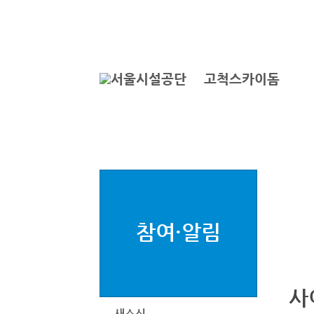
본문바로가기
로그인
서
고척스카이돔
참여·알림
사
새소식