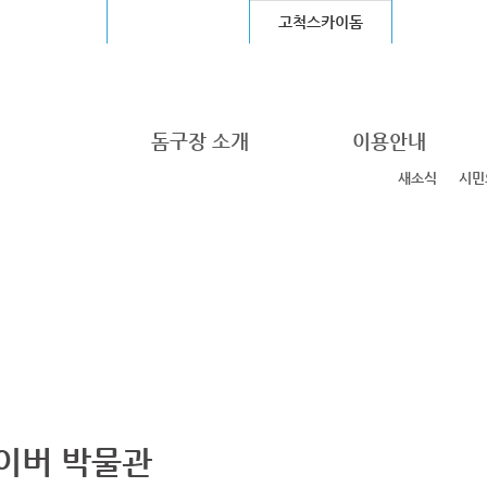
울월드컵경기장
장충체육관
고척스카이돔
청계천
돔구장 소개
이용안내
새소식
시민
이버 박물관