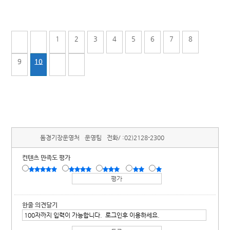
1
2
3
4
5
6
7
8
9
10
돔경기장운영처
운영팀
전화/ :
02)2128-2300
컨텐츠 만족도 평가
한줄 의견달기