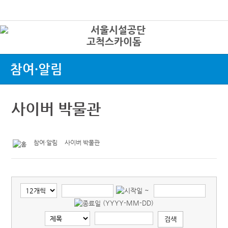
본문바로가기
로그인
고척스카이돔
상
참여·알림
사이버 박물관
참여·알림
사이버 박물관
~
(YYYY-MM-DD)