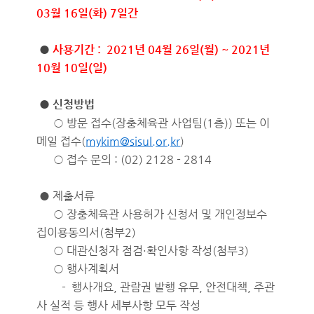
03월 16일(화) 7일간
●
사용기간 :
2021년 04월 26일(월) ~ 2021년
10월 10일(일)
● 신청방법
○ 방문 접수(장충체육관 사업팀(1층)) 또는 이
메일 접수(
mykim@sisul.or.kr
)
○ 접수 문의 : (02) 2128 - 2814
● 제출서류
○ 장충체육관 사용허가 신청서 및 개인정보수
집이용동의서(첨부2)
○ 대관신청자 점검·확인사항 작성(첨부3)
○ 행사계획서
- 행사개요, 관람권 발행 유무, 안전대책, 주관
사 실적 등 행사 세부사항 모두 작성