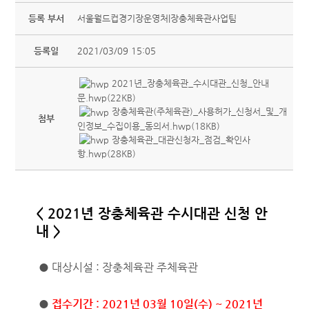
등록 부서
서울월드컵경기장운영처|장충체육관사업팀
등록일
2021/03/09 15:05
2021년_장충체육관_수시대관_신청_안내
문.hwp(22KB)
장충체육관(주체육관)_사용허가_신청서_및_개
첨부
인정보_수집이용_동의서.hwp(18KB)
장충체육관_대관신청자_점검_확인사
항.hwp(28KB)
< 2021년 장충체육관 수시대관 신청 안
내 >
● 대상시설 : 장충체육관 주체육관
●
접수기간 : 2021년 03월 10일(수) ~ 2021년