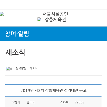
본문바로가기
로그인
상
참여·알림
새소식
참여알림
새소식
2019년 제3차 장충체육관 정기대관 공고
작성자
관리자
조회수
72568