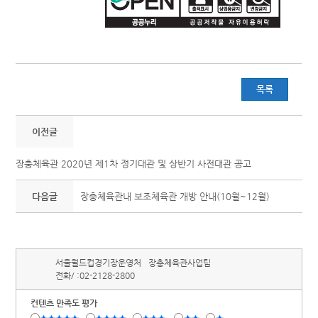
목록
이전글
장충체육관 2020년 제1차 정기대관 및 상반기 사전대관 공고
다음글
장충체육관내 보조체육관 개방 안내(10월~12월)
서울월드컵경기장운영처
장충체육관사업팀
전화/ :
02-2128-2800
컨텐츠 만족도 평가