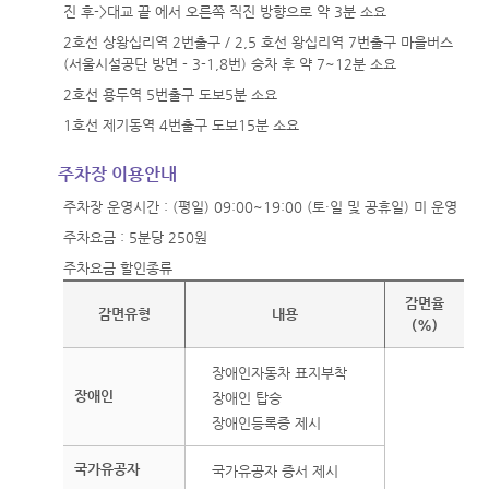
진 후->대교 끝 에서 오른쪽 직진 방향으로 약 3분 소요
2호선 상왕십리역 2번출구 / 2,5 호선 왕십리역 7번출구 마을버스
(서울시설공단 방면 - 3-1,8번) 승차 후 약 7~12분 소요
2호선 용두역 5번출구 도보5분 소요
1호선 제기동역 4번출구 도보15분 소요
주차장 이용안내
주차장 운영시간 : (평일) 09:00~19:00 (토·일 및 공휴일) 미 운영
주차요금 : 5분당 250원
주차요금 할인종류
감면율
감면유형
내용
(%)
장애인자동차 표지부착
장애인
장애인 탑승
장애인등록증 제시
국가유공자
국가유공자 증서 제시