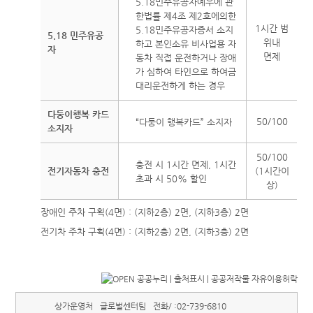
5.18민주유공자예우에 관
한법률 제4조 제2호에의한
1시간 범
5.18민주유공자증서 소지
5.18 민주유공
위내
하고 본인소유 비사업용 자
자
면제
동차 직접 운전하거나 장애
가 심하여 타인으로 하여금
대리운전하게 하는 경우
다둥이행복 카드
50/100
“다둥이 행복카드” 소지자
소지자
50/100
충전 시 1시간 면제, 1시간
전기자동차 충전
(1시간이
초과 시 50% 할인
상)
장애인 주차 구획(4면) : (지하2층) 2면, (지하3층) 2면
전기차 주차 구획(4면) : (지하2층) 2면, (지하3층) 2면
상가운영처
글로벌센터팀
전화/ :
02-739-6810