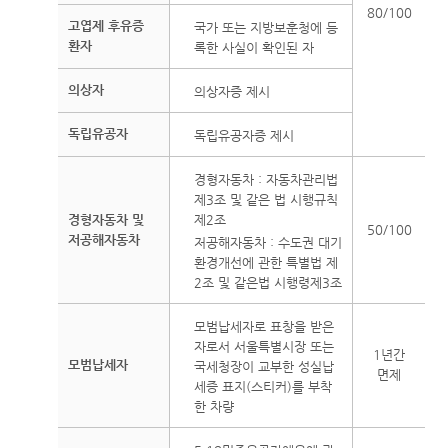
80/100
고엽제 후유증
국가 또는 지방보훈청에 등
환자
록한 사실이 확인된 자
의상자
의상자증 제시
독립유공자
독립유공자증 제시
경형자동차 : 자동차관리법
제3조 및 같은 법 시행규칙
경형자동차 및
제2조
50/100
저공해자동차
저공해자동차 : 수도권 대기
환경개선에 관한 특별법 제
2조 및 같은법 시행령제3조
모범납세자로 표창을 받은
자로서 서울특별시장 또는
1년간
모범납세자
국세청장이 교부한 성실납
면제
세증 표지(스티커)를 부착
한 차량