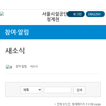
본문바로가기
로그인
ENGLISH
청계천
상
참여·알림
새소식
참여·알림
새소식
* 전체 972건, 현재페이지
11
/98 page