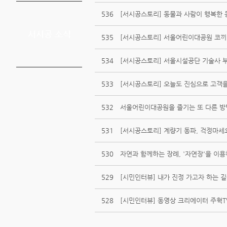
536
[서시공스토리] 동물과 사람이 행복한 
서시공 소식
535
[서시공스토리] 서울어린이대공원 코끼
534
[서시공스토리] 서울시설공단 기술사 부
533
[서시공스토리] 오늘도 진심으로 고객을
532
서울어린이대공원을 즐기는 또 다른 방법,
531
[서시공스토리] 계량기 동파, 걱정마세요
530
자연과 함께하는 장례, '자연장'을 이용
529
[시민인터뷰] 내가 진정 가고자 하는 
528
[시민인터뷰] 동영상 크리에이터 주혁T