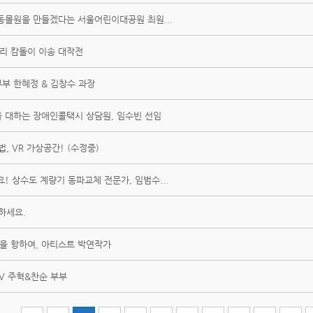
동몰원을 만들겠다는 서울어린이대공원 최원...
리 캄돌이 이송 대작전
부 한혜정 & 김창수 과장
 대하는 장애인콜택시 상담원, 임수빈 선임
 VR 가상공간! (수정중)
! 상수도 계량기 동파교체 전문가, 임범수...
하세요.
길을 항하여, 아티스트 박연작가
V 주혁&찬순 부부