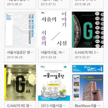
2015.08.31
2015.07.01
2015.06.29
서울시설공단 영문 리플릿
서울의시설, 서울의 이야기
G:HA[지:하] 2호 지하상가로 떠나는...
2015.06.29
2015.03.26
2015.02.01
G:HA[지:하] 창간호 숨겨진 보물창...
2013 서울시설공단 미래발전방안
BlueWave서울 2011 마지막호 [타블...