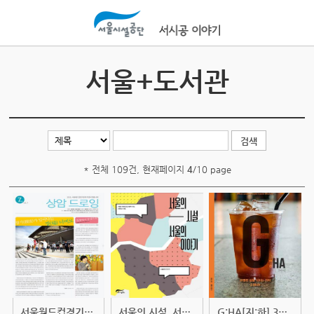
본문바로가기
서울+도서관
* 전체 109건, 현재페이지
4
/10 page
서울월드컵경기장 상암포럼 소식지 ...
서울의 시설, 서울의 이야기 (2015 ...
G:HA[지:하] 3호 - 과열된 삶을 식...