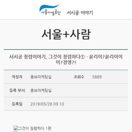
본문바로가기
서울+사람
서시공 청렴이야기, 그것이 청렴하다① - 윤리이?윤리이이
이?경영?!
작성자
홍보마케팅실
조회수
5889
등록 부서
홍보마케팅실
등록일
2019/05/28 09:10