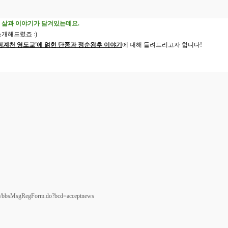
 삶과 이야기가 담겨있는데요.
개해드렸죠 :)
'청계천 영도교'에 얽힌 단종과 정순왕후 이야기
에 대해 들려드리고자 합니다!
y/bbs/bbsMsgRegForm.do?bcd=acceptnews