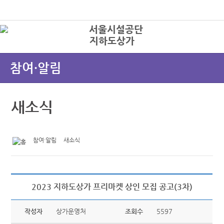
본문바로가기
로그인
지하도상가
상
참여·알림
새소식
참여·알림
새소식
2023 지하도상가 프리마켓 상인 모집 공고(3차)
작성자
상가운영처
조회수
5597