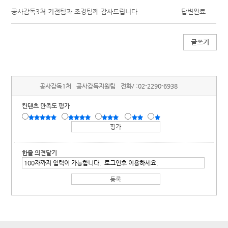
공사감독3처 기전팀과 조경팀께 감사드립니다.
답변완료
글쓰기
공사감독1처
공사감독지원팀
전화/ :
02-2290-6938
컨텐츠 만족도 평가
한줄 의견달기