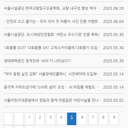
서울시설공단·한국교량및구조공학회, 교량 내구성 향상 책자 발간
2025.06.20
- 안전모 쓰고 즐기는 - 우리 아이 첫 따릉이 사진 인증 이벤트
2025.06.04
서울시설공단, 도시재생안전협회 '저탄소 우수기관’ 인증 획득!
2025.05.30
1회용품 OUT! 다회용품 OK! 고척스카이돔에 다회용기 도입으로 친환경 응원 시작!
2025.05.30
생태매력공간 청계천에 '쉬리'가 나타났다?!
2025.05.30
“약자 동행 실천 강화” 서울장애인콜택시, 사전예약제 도입부터 나들이 동행 버...
2025.05.14
종각역 지하도상가에 ‘스마트 쉼터’ 조성… AI 피팅룸 체험도 가능해요!
2025.05.14
서울어린이대공원에서 정원과 함께 마법같은 어린이날을 만나보세요
2025.05.02
1
2
3
4
5
6
7
8
9