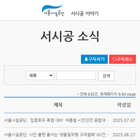
본문바로가기
서시공 소식
구독하기
구독취소
* 전체 838건, 현재페이지
5
/84 page
제목
작성일
서울시설공단, '집중호우·폭염 대비' 여름철 시민안전 종합대책 본격 가동!
2025.07.07
서울시설공단, 시민 불편 줄이는 ‘생활밀착형 규제철폐’ 60건 본격 추진!
2025.06.27