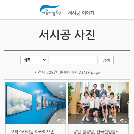
본문바로가기
서시공 사진
* 전체 309건, 현재페이지
23
/39 page
고척스카이돔 아카이브존
공단 볼링팀, 전국실업볼링대회 여...