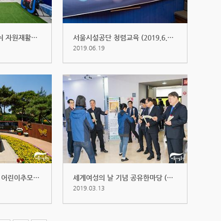
고척스카이돔 캔크러쉬 자원재활용 ...
서울시설공단 청렴교육 (2019.6.18)
2019.06.19
파주 용미리 나비정원 어린이추모제...
세계여성의 날 기념 공유한마당 (20...
2019.03.13