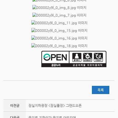
목록
이전글
잠실지하광장 <잠실풀장> 그랜드오픈
다음글
을지로 지하상가 을지로 아뜨리애