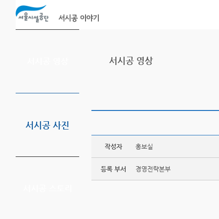
본문바로가기
서시공 영상
서시공 영상
서시공 사진
작성자
홍보실
등록 부서
경영전략본부
서시공 스토리