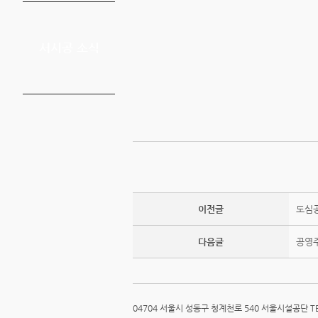
서시공 소식
이전글
도심공
다음글
공영
04704 서울시 성동구 청계천로 540 서울시설공단 TEL: