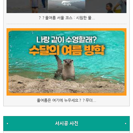
？？올여름 서울 코스 : 시원한 물...
올여름은 여기에 누우세요？？무더...
서시공 사진