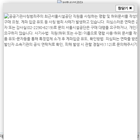
창닫기 ✖
상단메뉴