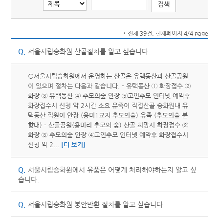
* 전체 39건, 현재페이지
4
/4 page
Q.
서울시립승화원 산골절차를 알고 싶습니다.
○서울시립승화원에서 운영하는 산골은 유택동산과 산골공원
이 있으며 절차는 다음과 같습니다. - 유택동산 ① 화장접수 ②
화장 ③ 유택동산 ④ 추모의숲 안장 ⑤고인추모 인터넷 예약후
화장접수시 신청 약 2시간 소요 유족이 직접산골 승화원내 유
택동산 직원이 안장 (용미1묘지 추모의숲) 유족 (추모의숲 분
향대) - 산골공원(용미리 추모의 숲) 산골 희망시 화장접수 ②
화장 ③ 추모의숲 안장 ④고인추모 인터넷 예약후 화장접수시
신청 약 2...
[더 보기]
Q.
서울시립승화원에서 유품은 어떻게 처리해야하는지 알고 싶
습니다.
Q.
서울시립승화원 봉안반환 절차를 알고 싶습니다.