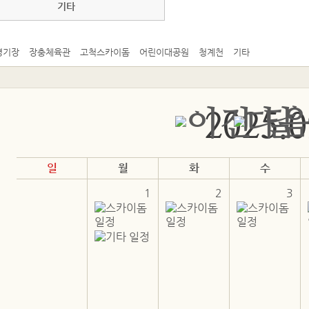
기타
경기장
장충체육관
고척스카이돔
어린이대공원
청계천
기타
2025.0
일
월
화
수
1
2
3