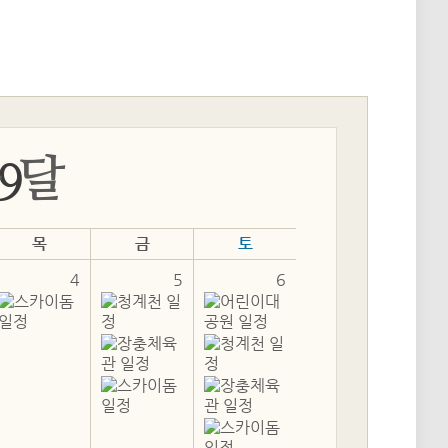
9
목
금
토
4
5
6