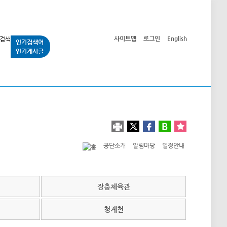
사이트맵
로그인
English
인기검색어
인기게시글
교통사업
시민광장
공단소개
정보공개
공단소개
알림마당
일정안내
장충체육관
청계천