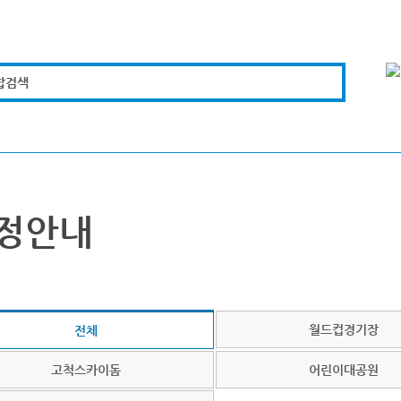
합검색
복지경제
문화체육
도로관리
시설안전
정안내
월드컵경기장
전체
고척스카이돔
어린이대공원