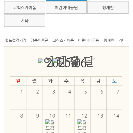
고척스카이돔
어린이대공원
청계천
기타
월드컵경기장
장충체육관
고척스카이돔
어린이대공원
청계천
기타
2025.06
일
월
화
수
목
금
토
1
2
3
4
5
6
7
8
9
10
11
12
13
14