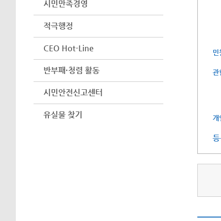
시민만족경영
적극행정
CEO Hot-Line
민
반부패·청렴 활동
관
시민안전신고센터
유실물 찾기
개
등