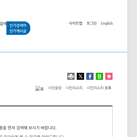
사이트맵
로그인
English
인기검색어
인기게시글
교통사업
시민광장
공단소개
정보공개
시민광장
시민의소리
시민의소리 등록
을 먼저 검색해 보시기 바랍니다.
우 임의삭제 될 수 있음을 알려드립니다.