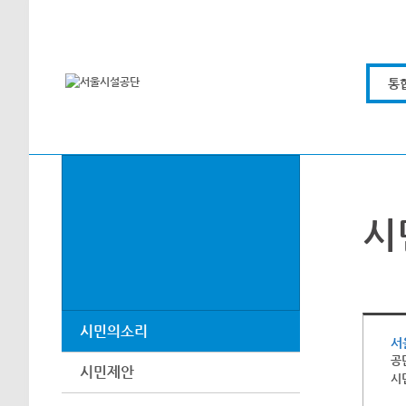
본문바로가기
통
시
시민의소리
서
공
시민제안
시