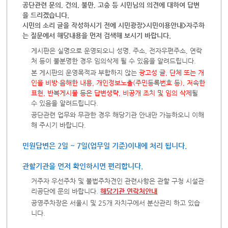
공단관련 문의, 건의, 불만, 고충 등 시민님의 의견에 대하여 답변
을 드리겠습니다.
시민의 소리 글을 작성하시기 전에 시민광장>시민이용안내>자주하
는 질문에서 해당내용을 먼저 검색해 보시기 바랍니다.
게시판은 실명으로 운영되오니 성명, 주소, 전자우편주소, 연락
처 등이 불분명한 경우 임의삭제 될 수 있음을 알려드립니다.
본 게시판의 운영목적과 부합하지 않는
광고성 글, 단체 또는 개
인을 비방·음해한 내용, 개인정보노출(주민등록번호 등), 저속한
표현, 반복게시물 등은 답변생략, 비공개 조치 및 임의 삭제
될
수 있음을 알려드립니다.
공단관련 업무와 무관한 경우 해당기관 안내만 가능하오니 이해
해 주시기 바랍니다.
민원답변은 2일 ~ 7일(업무일 기준)이내에 처리 됩니다.
관할기관을 먼저 확인하시면 편리합니다.
거주자 우선주차 및 불법주차견인 관련사항은 관할 구청 시설관
리공단에 문의 바랍니다.
해당기관 연락처안내
공영주차장은 서울시 및 25개 자치구에서 분산관리 하고 있습
니다.