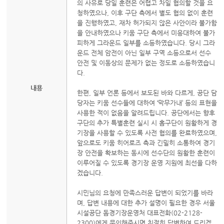
의 사유로 당일 훈련은 어렵고 차일 협의할 것을 요
청하였으나, 이후 구단 측에서 별도 협의 없이 훈련
을 진행하였고, 재차 허가되지 않은 사안이라 불가함
을 안내하였으나 키움 구단 측에서 미응대하여 불가
피하게 그라운드 일부를 소등하였습니다. 당시 그라
운드 전체 암전이 아닌 일부 구역 소등으로서 선수
안전 및 이동상의 문제가 없는 정도로 소등하였습니
다.
내용
한편, 일부 언론 등에서 보도된 바와 다르게, 공단 담
당자는 키움 선수들에 대하여 ‘막무가내’ 등의 표현을
사용한 적이 없음을 알려드립니다. 공단에서는 향후
구단의 추가 특별훈련 실시 시 홈구단이 원활하게 경
기장을 사용할 수 있도록 사전 협의를 완료하였으며,
앞으로도 키움 히어로즈 측과 긴밀히 소통하여 경기
장 안전을 확보하는 동시에 선수단의 원활한 훈련이
이루어질 수 있도록 경기장 운영 지원에 최선을 다하
겠습니다.
시민님의 요청에 만족스러운 답변이 되었기를 바라
며, 답변 내용에 대한 추가 설명이 필요한 경우 서울
시설공단 돔경기장운영처 대표전화(02-2128-
2300)에게 문의해주시면 친절히 답변하여 드리겠