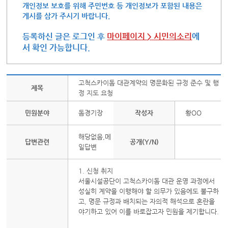
개인정보 보호를 위해 주민번호 등 개인정보가 포함된 내용은
게시를 삼가 주시기 바랍니다.
등록하신 글은 로그인 후
마이페이지 > 시민의소리
에
서 확인 가능합니다.
고척스카이돔 대관계약의 명문화된 규정 준수 및 행
제목
정 지도 요청
민원분야
돔경기장
작성자
황OO
해당없음,메
답변관련
공개(Y/N)
일답변
1. 신청 취지
서울시설공단이 고척스카이돔 대관 운영 과정에서
성실히 계약을 이행해야 할 의무가 있음에도 불구하
고, 명문 규정과 배치되는 자의적 해석으로 혼란을
야기하고 있어 이를 바로잡고자 민원을 제기합니다.