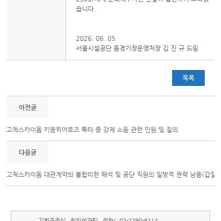
습니다.
2026. 06. 05.
서울시설공단 돔경기장운영처장 김 진 규 드림
목록
이전글
고척스카이돔 키움히어로즈 특타 중 강제 소등 관련 민원 및 질의
다음글
고척스카이돔 대관계약의 불합리한 해석 및 공단 직원의 일방적 권력 남용(갑질)
기획조정실
창의성과팀
전화/ :
02-2290-6114