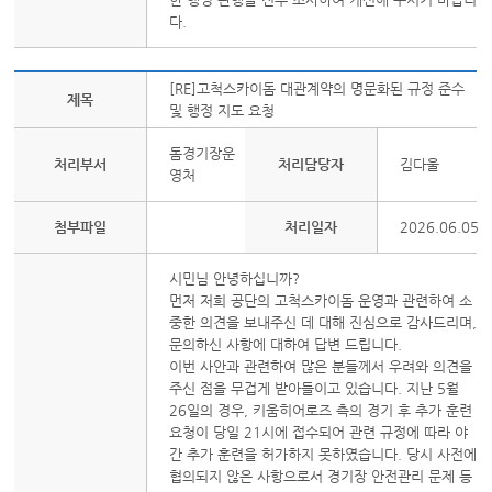
다.
[RE]고척스카이돔 대관계약의 명문화된 규정 준수
제목
및 행정 지도 요청
돔경기장운
처리부서
처리담당자
김다울
영처
첨부파일
처리일자
2026.06.05
시민님 안녕하십니까?
먼저 저희 공단의 고척스카이돔 운영과 관련하여 소
중한 의견을 보내주신 데 대해 진심으로 감사드리며,
문의하신 사항에 대하여 답변 드립니다.
이번 사안과 관련하여 많은 분들께서 우려와 의견을
주신 점을 무겁게 받아들이고 있습니다. 지난 5월
26일의 경우, 키움히어로즈 측의 경기 후 추가 훈련
요청이 당일 21시에 접수되어 관련 규정에 따라 야
간 추가 훈련을 허가하지 못하였습니다. 당시 사전에
협의되지 않은 사항으로서 경기장 안전관리 문제 등