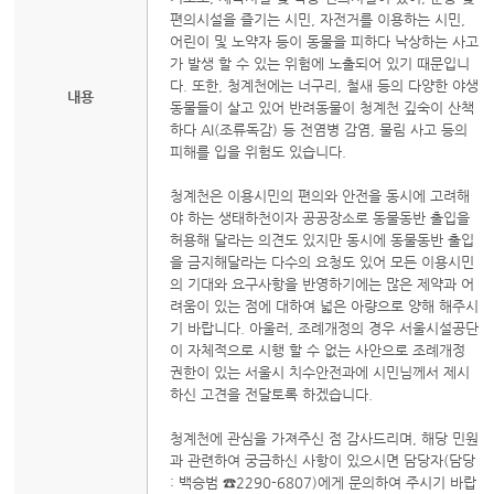
편의시설을 즐기는 시민, 자전거를 이용하는 시민,
어린이 및 노약자 등이 동물을 피하다 낙상하는 사고
가 발생 할 수 있는 위험에 노출되어 있기 때문입니
다. 또한, 청계천에는 너구리, 철새 등의 다양한 야생
내용
동물들이 살고 있어 반려동물이 청계천 깊숙이 산책
하다 AI(조류독감) 등 전염병 감염, 물림 사고 등의
피해를 입을 위험도 있습니다.
청계천은 이용시민의 편의와 안전을 동시에 고려해
야 하는 생태하천이자 공공장소로 동물동반 출입을
허용해 달라는 의견도 있지만 동시에 동물동반 출입
을 금지해달라는 다수의 요청도 있어 모든 이용시민
의 기대와 요구사항을 반영하기에는 많은 제약과 어
려움이 있는 점에 대하여 넓은 아량으로 양해 해주시
기 바랍니다. 아울러, 조례개정의 경우 서울시설공단
이 자체적으로 시행 할 수 없는 사안으로 조례개정
권한이 있는 서울시 치수안전과에 시민님께서 제시
하신 고견을 전달토록 하겠습니다.
청계천에 관심을 가져주신 점 감사드리며, 해당 민원
과 관련하여 궁금하신 사항이 있으시면 담당자(담당
: 백승범 ☎2290-6807)에게 문의하여 주시기 바랍