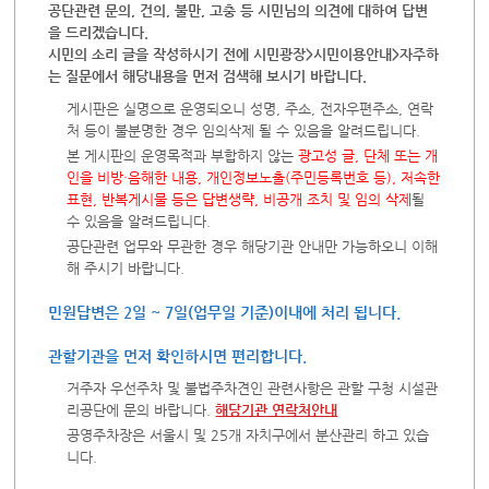
공단관련 문의, 건의, 불만, 고충 등 시민님의 의견에 대하여 답변
을 드리겠습니다.
시민의 소리 글을 작성하시기 전에 시민광장>시민이용안내>자주하
는 질문에서 해당내용을 먼저 검색해 보시기 바랍니다.
게시판은 실명으로 운영되오니 성명, 주소, 전자우편주소, 연락
처 등이 불분명한 경우 임의삭제 될 수 있음을 알려드립니다.
본 게시판의 운영목적과 부합하지 않는
광고성 글, 단체 또는 개
인을 비방·음해한 내용, 개인정보노출(주민등록번호 등), 저속한
표현, 반복게시물 등은 답변생략, 비공개 조치 및 임의 삭제
될
수 있음을 알려드립니다.
공단관련 업무와 무관한 경우 해당기관 안내만 가능하오니 이해
해 주시기 바랍니다.
민원답변은 2일 ~ 7일(업무일 기준)이내에 처리 됩니다.
관할기관을 먼저 확인하시면 편리합니다.
거주자 우선주차 및 불법주차견인 관련사항은 관할 구청 시설관
리공단에 문의 바랍니다.
해당기관 연락처안내
공영주차장은 서울시 및 25개 자치구에서 분산관리 하고 있습
니다.