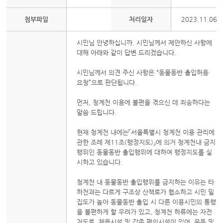
첨부파일
처리일자
2023.11.06
시민님 안녕하십니까. 시민님께서 제안하신 사항에
대해 아래와 같이 답변 드리겠습니다.
시민님께서 의견 주신 사항은 “동물동반 출입허용
요청”으로 판단됩니다.
먼저, 청계천 이용에 불편을 겪으신 데 죄송하다는
말씀 드립니다.
현재 청계천 내에는「서울특별시 청계천 이용·관리에
관한 조례 제11조(행정지도)」에 의거 청계천내 금지
행위인 동물동반 출입행위에 대하여 행정지도를 실
시하고 있습니다.
청계천 내 동물동반 출입행위를 금지하는 이유는 타
하천과는 다르게 구조상 산책로가 협소하고 시민 밀
집도가 높아 동물동반 출입 시 다른 이용시민의 통행
을 불편하게 할 우려가 있고, 청계천 하류에는 자전
거도로, 체육시설 및 각종 편의시설이 있어, 운동 및