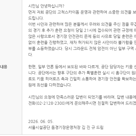
시민님 안녕하십니까?
먼저 저희 공단의 고척스카이돔 운영과 관련하여 소중한 의견을 보
드립니다.
이번 사안과 관련하여 많은 분들께서 우려와 의견을 주신 점을 무겁
의 경기 후 추가 훈련 요청이 당일 21시에 접수되어 관련 규정에
않은 사항으로서 경기장 안전관리 문제 등의 사유로 당일 훈련은 
없이 훈련을 진행하였고, 재차 허가되지 않은 사안이라 불가함을
부를 소등하였습니다. 당시 그라운드 전체 암전이 아닌 일부 구역
다.
내용
한편, 일부 언론 등에서 보도된 바와 다르게, 공단 담당자는 키움
니다. 공단에서는 향후 구단의 추가 특별훈련 실시 시 홈구단이 
로도 키움 히어로즈 측과 긴밀히 소통하여 경기장 안전을 확보하는
원에 최선을 다하겠습니다.
시민님의 요청에 만족스러운 답변이 되었기를 바라며, 답변 내용
전화(02-2128-2300)에게 문의해주시면 친절히 답변하여 드리
2026. 06. 05.
서울시설공단 돔경기장운영처장 김 진 규 드림