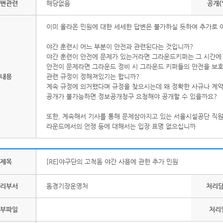
변관련
해당없음
공개(
이미 올라온 민원에 대한 세세한 답변은 불가하실 듯하여 추가로 
야간 훈련시 어느 부분이 안전과 관련된다는 것입니까?
야간 훈련이 안전에 문제가 있는거라면 그라운드키퍼는 그 시간에
안전이 문제라면 그라운드 정비 시 그라운드 키퍼들의 안전을 보호
내용
관련 규정이 정해져있기는 합니까?
계속 규정에 의거했다며 규정을 찾으시는데 왜 정확한 사규나 계
공개가 불가능하면 정보공개청구 요청해야 공개할 수 있을까요?
또한, 계속해서 기사를 통해 문제삼아지고 있는 서울시설공단 직원
라운드에서의 언쟁 등에 대해서는 입장 표명 없으십니까
제목
[RE]야구단의 고척돔 야간 사용에 관한 추가 민원
리부서
돔경기장운영처
처리
부파일
처리