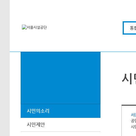
본문바로가기
통
시
시민의소리
서
공
시민제안
시