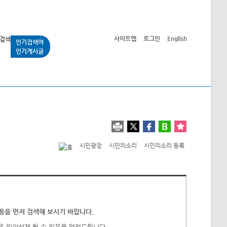
사이트맵
로그인
English
인기검색어
인기게시글
교통사업
시민광장
공단소개
정보공개
시민광장
시민의소리
시민의소리 등록
을 먼저 검색해 보시기 바랍니다.
우 임의삭제 될 수 있음을 알려드립니다.