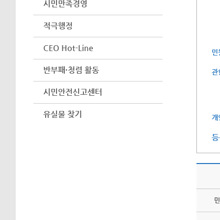
시민만족경영
적극행정
CEO Hot-Line
민
반부패·청렴 활동
관
시민안전신고센터
유실물 찾기
개
등
민