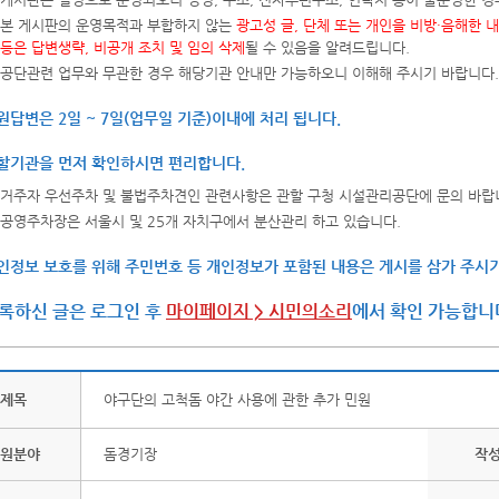
본 게시판의 운영목적과 부합하지 않는
광고성 글, 단체 또는 개인을 비방·음해한 
등은 답변생략, 비공개 조치 및 임의 삭제
될 수 있음을 알려드립니다.
공단관련 업무와 무관한 경우 해당기관 안내만 가능하오니 이해해 주시기 바랍니다.
원답변은 2일 ~ 7일(업무일 기준)이내에 처리 됩니다.
할기관을 먼저 확인하시면 편리합니다.
거주자 우선주차 및 불법주차견인 관련사항은 관할 구청 시설관리공단에 문의 바랍
공영주차장은 서울시 및 25개 자치구에서 분산관리 하고 있습니다.
인정보 보호를 위해 주민번호 등 개인정보가 포함된 내용은 게시를 삼가 주시기
록하신 글은 로그인 후
마이페이지 > 시민의소리
에서 확인 가능합니
제목
야구단의 고척돔 야간 사용에 관한 추가 민원
원분야
돔경기장
작