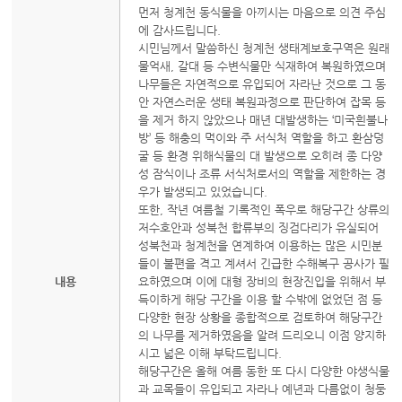
먼저 청계천 동식물을 아끼시는 마음으로 의견 주심
에 감사드립니다.
시민님께서 말씀하신 청계천 생태계보호구역은 원래
물억새, 갈대 등 수변식물만 식재하여 복원하였으며
나무들은 자연적으로 유입되어 자라난 것으로 그 동
안 자연스러운 생태 복원과정으로 판단하여 잡목 등
을 제거 하지 않았으나 매년 대발생하는 ‘미국흰불나
방’ 등 해충의 먹이와 주 서식처 역할을 하고 환삼덩
굴 등 환경 위해식물의 대 발생으로 오히려 종 다양
성 잠식이나 조류 서식처로서의 역할을 제한하는 경
우가 발생되고 있었습니다.
또한, 작년 여름철 기록적인 폭우로 해당구간 상류의
저수호안과 성북천 합류부의 징검다리가 유실되어
성북천과 청계천을 연계하여 이용하는 많은 시민분
들이 불편을 격고 계셔서 긴급한 수해복구 공사가 필
내용
요하였으며 이에 대형 장비의 현장진입을 위해서 부
득이하게 해당 구간을 이용 할 수밖에 없었던 점 등
다양한 현장 상황을 종합적으로 검토하여 해당구간
의 나무를 제거하였음을 알려 드리오니 이점 양지하
시고 넓은 이해 부탁드립니다.
해당구간은 올해 여름 동한 또 다시 다양한 야생식물
과 교목들이 유입되고 자라나 예년과 다름없이 청둥