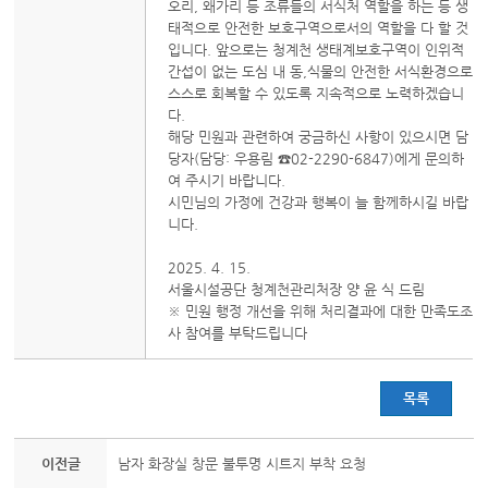
오리, 왜가리 등 조류들의 서식처 역할을 하는 등 생
태적으로 안전한 보호구역으로서의 역할을 다 할 것
입니다. 앞으로는 청계천 생태계보호구역이 인위적
간섭이 없는 도심 내 동,식물의 안전한 서식환경으로
스스로 회복할 수 있도록 지속적으로 노력하겠습니
다.
해당 민원과 관련하여 궁금하신 사항이 있으시면 담
당자(담당: 우용림 ☎02-2290-6847)에게 문의하
여 주시기 바랍니다.
시민님의 가정에 건강과 행복이 늘 함께하시길 바랍
니다.
2025. 4. 15.
서울시설공단 청계천관리처장 양 윤 식 드림
※ 민원 행정 개선을 위해 처리결과에 대한 만족도조
사 참여를 부탁드립니다
목록
이전글
남자 화장실 창문 불투명 시트지 부착 요청