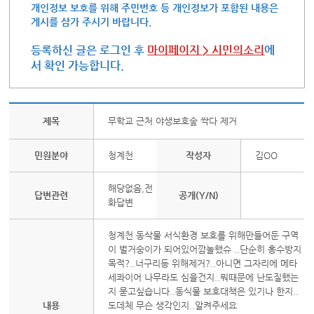
개인정보 보호를 위해 주민번호 등 개인정보가 포함된 내용은
게시를 삼가 주시기 바랍니다.
등록하신 글은 로그인 후
마이페이지 > 시민의소리
에
서 확인 가능합니다.
제목
무학교 근처 야생보호숲 싹다 제거
민원분야
청계천
작성자
김OO
해당없음,전
답변관련
공개(Y/N)
화답변
청계천 동삭물 서식환경 보호를 위해만들어둔 구역
이 벌거숭이가 되어있어깜놀했슈 ..단순히 홍수방지
목적?..너구리등 위해제거?..아니면 그자리에 메타
세콰이어 나무라도 심을건지..뭐때문에 난도질했는
지 묻고싶습니다..동식물 보호대책은 있기나 한지..
내용
도데체 무슨 생각인지..알켜주세요