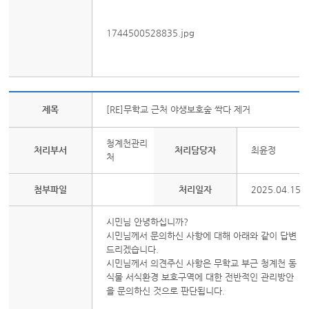
1744500528835.jpg
제목
[RE]무학교 근처 야생보호숲 싹다 제거
청계천관리
처리부서
처리담당자
최윤정
처
첨부파일
처리일자
2025.04.15
시민님 안녕하십니까?
시민님께서 문의하신 사항에 대해 아래와 같이 답변
드리겠습니다.
시민님께서 의견주신 사항은 무학교 부근 청계천 동
식물 서식환경 보호구역에 대한 전반적인 관리방안
을 문의하신 것으로 판단됩니다.