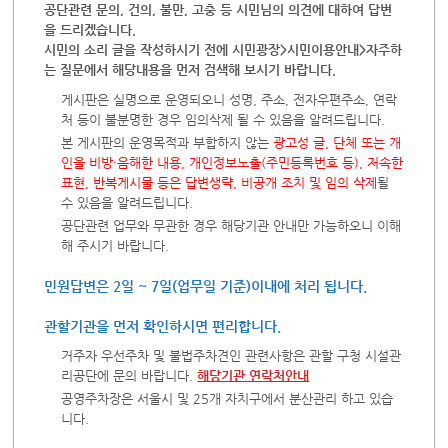
공단관련 문의, 건의, 불만, 고충 등 시민님의 의견에 대하여 답변
을 드리겠습니다.
시민의 소리 글을 작성하시기 전에 시민광장>시민이용안내>자주하
는 질문에서 해당내용을 먼저 검색해 보시기 바랍니다.
게시판은 실명으로 운영되오니 성명, 주소, 전자우편주소, 연락
처 등이 불분명한 경우 임의삭제 될 수 있음을 알려드립니다.
본 게시판의 운영목적과 부합하지 않는
광고성 글, 단체 또는 개
인을 비방·음해한 내용, 개인정보노출(주민등록번호 등), 저속한
표현, 반복게시물 등은 답변생략, 비공개 조치 및 임의 삭제
될
수 있음을 알려드립니다.
공단관련 업무와 무관한 경우 해당기관 안내만 가능하오니 이해
해 주시기 바랍니다.
민원답변은 2일 ~ 7일(업무일 기준)이내에 처리 됩니다.
관할기관을 먼저 확인하시면 편리합니다.
거주자 우선주차 및 불법주차견인 관련사항은 관할 구청 시설관
리공단에 문의 바랍니다.
해당기관 연락처안내
공영주차장은 서울시 및 25개 자치구에서 분산관리 하고 있습
니다.