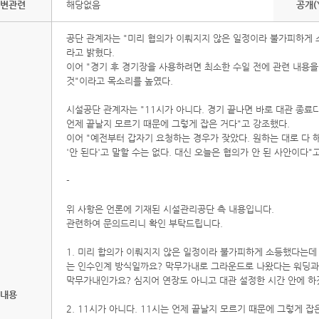
변관련
해당없음
공개(
공단 관계자는 "미리 협의가 이뤄지지 않은 일정이라 불가피하게 
라고 밝혔다.
이어 "경기 후 경기장을 사용하려면 최소한 수일 전에 관련 내용
것"이라고 목소리를 높였다.
시설공단 관계자는 "11시가 아니다. 경기 끝나면 바로 대관 종료다
언제 끝날지 모르기 때문에 그렇게 잡은 거다"고 강조했다.
이어 "예전부터 갑자기 요청하는 경우가 잦았다. 원하는 대로 다 해
'안 된다'고 말할 수는 없다. 대신 오늘은 협의가 안 된 사안이다"
-
위 사항은 언론에 기재된 시설관리공단 측 내용입니다.
관련하여 문의드리니 확인 부탁드립니다.
1. 미리 합의가 이뤄지지 않은 일정이라 불가피하게 소등했다는데
는 인수인계 방식일까요? 막무가내로 그라운드로 나왔다는 워딩과 
막무가내인가요? 심지어 연장도 아니고 대관 설정한 시간 안에 
내용
2. 11시가 아니다. 11시는 언제 끝날지 모르기 때문에 그렇게 잡은