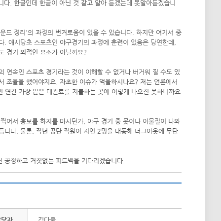
립니다. 한글인데 한글이 아닌 것 같고 알아 듣겠는데 못알아듣겠습니
- 그라운드 정리'의 과정의 번거로움이 있을 수 있습니다. 하지만 여기서 중
니다. 애시당초 스포츠인 야구경기의 과정에 훈련이 있음은 당연한데,
도 경기 외적인 요소가 아닐까요?
 연속인 스포츠 경기라는 것이 이해할 수 없거나 버거워 질 수도 있
에서 조율을 했어야지요. 자초한 이슈가 억울하시나요? 저는 언론에서
라면 연간 가장 많은 대관료를 지불하는 곳에 이렇게 나오진 못하니까요
 찍어서 홍보를 하지를 마시던가, 야구 경기 중 못이나 이물질이 나와
듭니다. 물론, 작년 공단 직원이 지인 2명을 대동해 더그아웃에 무단
닌 공정하고 거짓없는 피드백을 기다리겠습니다.
담당자
김다울