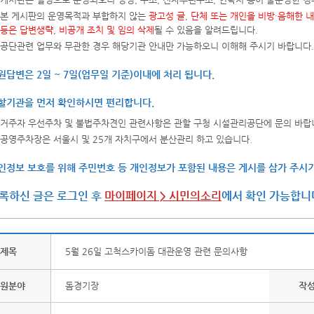
본 게시판의 운영목적과 부합하지 않는
광고성 글, 단체 또는 개인을 비방·음해한 
등은 답변생략, 비공개 조치 및 임의 삭제
될 수 있음을 알려드립니다.
공단관련 업무와 무관한 경우 해당기관 안내만 가능하오니 이해해 주시기 바랍니다.
원답변은 2일 ~ 7일(업무일 기준)이내에 처리 됩니다.
할기관을 먼저 확인하시면 편리합니다.
거주자 우선주차 및 불법주차견인 관련사항은 관할 구청 시설관리공단에 문의 바랍
공영주차장은 서울시 및 25개 자치구에서 분산관리 하고 있습니다.
인정보 보호를 위해 주민번호 등 개인정보가 포함된 내용은 게시를 삼가 주시기
록하신 글은 로그인 후
마이페이지 > 시민의소리
에서 확인 가능합니
제목
5월 26일 고척스카이돔 대관운영 관련 문의사항
원분야
돔경기장
작