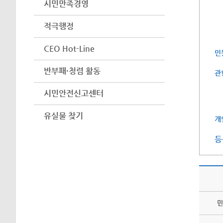
시민만족경영
적극행정
CEO Hot-Line
민
반부패·청렴 활동
관
시민안전신고센터
유실물 찾기
개
등
민