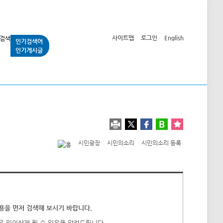
사이트맵
로그인
English
인기검색어
인기게시글
교통사업
시민광장
공단소개
정보공개
시민광장
시민의소리
시민의소리 등록
을 먼저 검색해 보시기 바랍니다.
우 임의삭제 될 수 있음을 알려드립니다.