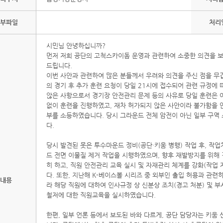
부파일
처리
시민님 안녕하십니까?
먼저 저희 공단의 고척스카이돔 운영과 관련하여 소중한 의견을 보
드립니다.
이번 사안과 관련하여 많은 분들께서 우려와 의견을 주신 점을 무겁
의 경기 후 추가 훈련 요청이 당일 21시에 접수되어 관련 규정에
않은 사항으로서 경기장 안전관리 문제 등의 사유로 당일 훈련은 
없이 훈련을 진행하였고, 재차 허가되지 않은 사안이라 불가함을
부를 소등하였습니다. 당시 그라운드 전체 암전이 아닌 일부 구역
다.
당시 발견된 못은 투수마운드 정비(공단·키움 병행) 작업 후, 작업
드 전면 이물질 제거 작업을 시행하였으며, 향후 재발방지를 위해 
히 하고, 직원 안전관리 교육 실시 및 자재관리 체계를 강화(작업 
다. 또한, 지난해 K-베이스볼 시리즈 중 외부인 출입 허용과 관련
내용
라 해당 직원에 대하여 인사규정 상 신분상 조치(경고 처분) 및 
철저에 대한 직원교육을 실시하였습니다.
한편, 일부 언론 등에서 보도된 바와 다르게, 공단 담당자는 키움