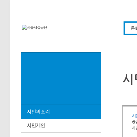
본문바로가기
통
시
시민의소리
서
공
시민제안
시