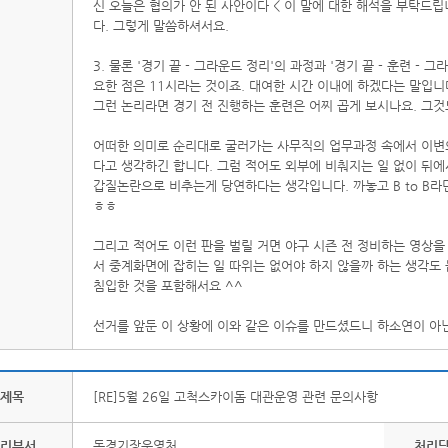
신 오늘은 협의가 안 된 사안이다 < 이 말에 대한 해석을 부탁드
다. 그렇게 말씀하셔서요.
3. 물론 '경기 끝 - 그라운드 정리'의 과정과 '경기 끝 - 훈련 
요한 점은 11시라는 것이죠. 대여한 시간 이내에 하겠다는 말입
그런 논리라면 경기 전 진행하는 훈련은 어찌 곱게 보시나요. 그것
어떠한 의미로 순리대로 굴러가는 사무직의 업무과정 속에서 이변의
다고 생각하긴 합니다. 그럼 적어도 외부에 비춰지는 일 없이 뒤
갑질논란으로 비추는게 당연하다는 생각입니다. 까놓고 B to B
ㅎㅎ
그리고 적어도 이런 판을 벌릴 거면 야구 시즌 전 정비하는 영상을
서 중계화면에 잡히는 일 따위는 없어야 하지 않을까 하는 생각도 
침입한 것을 포함해서요 ^^
선거를 앞둔 이 상황에 이와 같은 이슈를 만드셨드니 하소연이 아
제목
[RE]5월 26일 고척스카이돔 대관운영 관련 문의사항
리부서
돔경기장운영처
처리