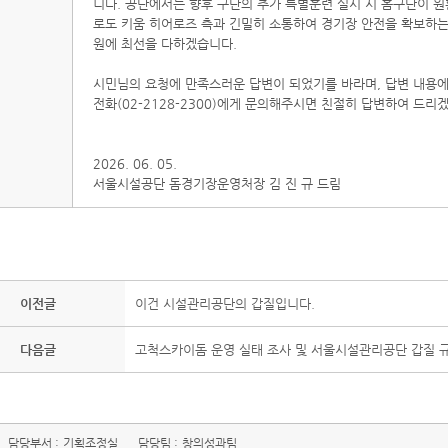
니다. 공단에서는 향후 구단의 추가 특별훈련 실시 시 홈구단이 
로도 키움 히어로즈 측과 긴밀히 소통하여 경기장 안전을 확보하는
원에 최선을 다하겠습니다.
시민님의 요청에 만족스러운 답변이 되었기를 바라며, 답변 내용
전화(02-2128-2300)에게 문의해주시면 친절히 답변하여 드리
2026. 06. 05.
서울시설공단 돔경기장운영처장 김 진 규 드림
이전글
이건 시설관리공단의 갑질입니다.
다음글
고척스카이돔 운영 실태 조사 및 서울시설관리공단 갑질 
담당부서 :
기획조정실
담당팀 :
창의성과팀